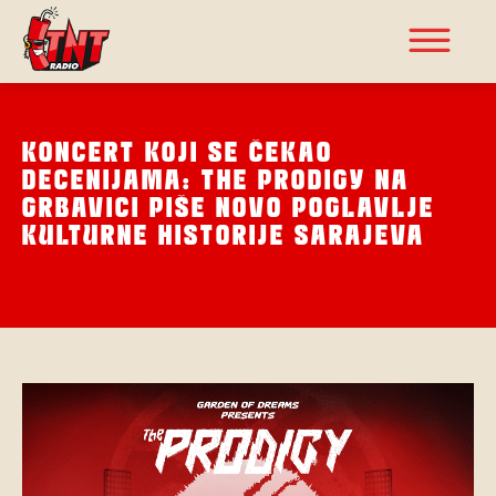
KONCERT KOJI SE ČEKAO
DECENIJAMA: THE PRODIGY NA
GRBAVICI PIŠE NOVO POGLAVLJE
KULTURNE HISTORIJE SARAJEVA