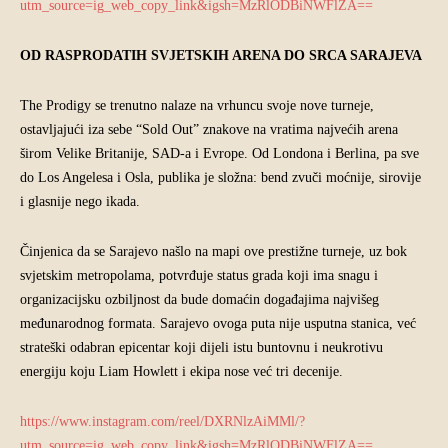
utm_source=ig_web_copy_link&igsh=MzRlODBiNWFlZA==
OD RASPRODATIH SVJETSKIH ARENA DO SRCA SARAJEVA
The Prodigy se trenutno nalaze na vrhuncu svoje nove turneje,
ostavljajući iza sebe “Sold Out” znakove na vratima najvećih arena
širom Velike Britanije, SAD-a i Evrope. Od Londona i Berlina, pa sve
do Los Angelesa i Osla, publika je složna: bend zvuči moćnije, sirovije
i glasnije nego ikada.
Činjenica da se Sarajevo našlo na mapi ove prestižne turneje, uz bok
svjetskim metropolama, potvrđuje status grada koji ima snagu i
organizacijsku ozbiljnost da bude domaćin događajima najvišeg
međunarodnog formata. Sarajevo ovoga puta nije usputna stanica, već
strateški odabran epicentar koji dijeli istu buntovnu i neukrotivu
energiju koju Liam Howlett i ekipa nose već tri decenije.
https://www.instagram.com/reel/DXRNlzAiMMl/?
utm_source=ig_web_copy_link&igsh=MzRlODBiNWFlZA==