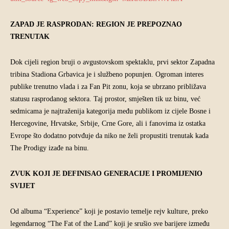
ZAPAD JE RASPRODAN: REGION JE PREPOZNAO
TRENUTAK
Dok cijeli region bruji o avgustovskom spektaklu, prvi sektor Zapadna
tribina Stadiona Grbavica je i službeno popunjen. Ogroman interes
publike trenutno vlada i za Fan Pit zonu, koja se ubrzano približava
statusu rasprodanog sektora. Taj prostor, smješten tik uz binu, već
sedmicama je najtraženija kategorija među publikom iz cijele Bosne i
Hercegovine, Hrvatske, Srbije, Crne Gore, ali i fanovima iz ostatka
Evrope što dodatno potvđuje da niko ne želi propustiti trenutak kada
The Prodigy izađe na binu.
ZVUK KOJI JE DEFINISAO GENERACIJE I PROMIJENIO
SVIJET
Od albuma “Experience” koji je postavio temelje rejv kulture, preko
legendarnog “The Fat of the Land” koji je srušio sve barijere između