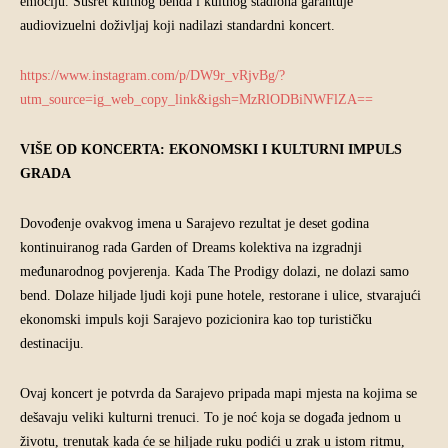
emociju. Susret kultnog benda i kultnog stadiona garantuje
audiovizuelni doživljaj koji nadilazi standardni koncert.
https://www.instagram.com/p/DW9r_vRjvBg/?
utm_source=ig_web_copy_link&igsh=MzRlODBiNWFlZA==
VIŠE OD KONCERTA: EKONOMSKI I KULTURNI IMPULS
GRADA
Dovođenje ovakvog imena u Sarajevo rezultat je deset godina
kontinuiranog rada Garden of Dreams kolektiva na izgradnji
međunarodnog povjerenja. Kada The Prodigy dolazi, ne dolazi samo
bend. Dolaze hiljade ljudi koji pune hotele, restorane i ulice, stvarajući
ekonomski impuls koji Sarajevo pozicionira kao top turističku
destinaciju.
Ovaj koncert je potvrda da Sarajevo pripada mapi mjesta na kojima se
dešavaju veliki kulturni trenuci. To je noć koja se događa jednom u
životu, trenutak kada će se hiljade ruku podići u zrak u istom ritmu,