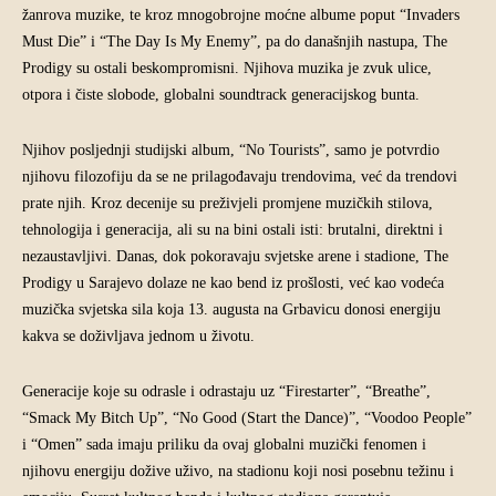
žanrova muzike, te kroz mnogobrojne moćne albume poput “Invaders
Must Die” i “The Day Is My Enemy”, pa do današnjih nastupa, The
Prodigy su ostali beskompromisni. Njihova muzika je zvuk ulice,
otpora i čiste slobode, globalni soundtrack generacijskog bunta.
Njihov posljednji studijski album, “No Tourists”, samo je potvrdio
njihovu filozofiju da se ne prilagođavaju trendovima, već da trendovi
prate njih. Kroz decenije su preživjeli promjene muzičkih stilova,
tehnologija i generacija, ali su na bini ostali isti: brutalni, direktni i
nezaustavljivi. Danas, dok pokoravaju svjetske arene i stadione, The
Prodigy u Sarajevo dolaze ne kao bend iz prošlosti, već kao vodeća
muzička svjetska sila koja 13. augusta na Grbavicu donosi energiju
kakva se doživljava jednom u životu.
Generacije koje su odrasle i odrastaju uz “Firestarter”, “Breathe”,
“Smack My Bitch Up”, “No Good (Start the Dance)”, “Voodoo People”
i “Omen” sada imaju priliku da ovaj globalni muzički fenomen i
njihovu energiju dožive uživo, na stadionu koji nosi posebnu težinu i