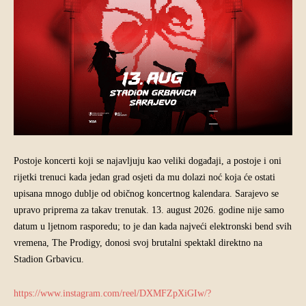
Postoje koncerti koji se najavljuju kao veliki događaji, a postoje i oni
rijetki trenuci kada jedan grad osjeti da mu dolazi noć koja će ostati
upisana mnogo dublje od običnog koncertnog kalendara. Sarajevo se
upravo priprema za takav trenutak. 13. august 2026. godine nije samo
datum u ljetnom rasporedu; to je dan kada najveći elektronski bend svih
vremena, The Prodigy, donosi svoj brutalni spektakl direktno na
Stadion Grbavicu.
https://www.instagram.com/reel/DXMFZpXiGIw/?