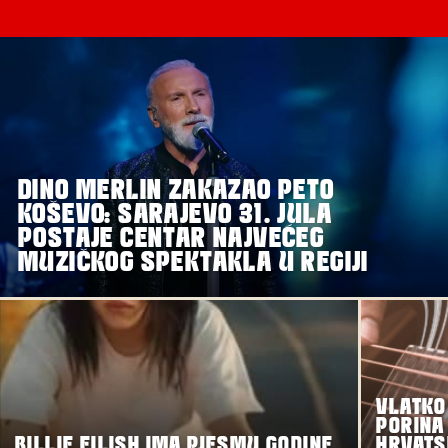
DINO MERLIN ZAKAZAO PETO
KOŠEVO: SARAJEVO 31. JULA
POSTAJE CENTAR NAJVEĆEG
MUZIČKOG SPEKTAKLA U REGIJI
VLATKO
PORINA
BILLIE EILISH IMA PJESMU GODINE
HRVATS