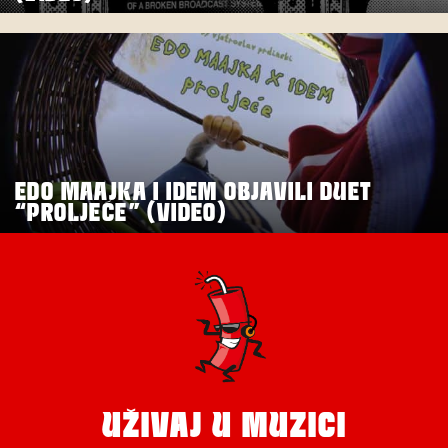
EDO MAAJKA I IDEM OBJAVILI DUET
“PROLJEĆE” (VIDEO)
UŽIVAJ U MUZICI