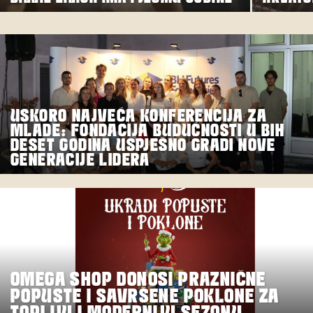
USKORO NAJVEĆA KONFERENCIJA ZA
MLADE: FONDACIJA BUDUĆNOSTI U BIH
DESET GODINA USPJEŠNO GRADI NOVE
GENERACIJE LIDERA
OMEGA SHOP DONOSI PRAZNIČNE
POPUSTE I SAVRŠENE POKLONE ZA
TOPLIJU I MODERNIJU SEZONU