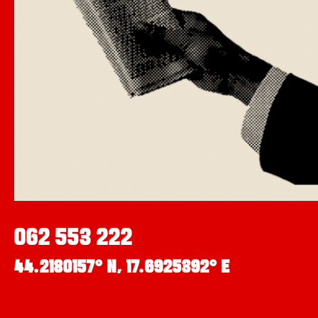
062 553 222
44.2180157° N, 17.6925392° E