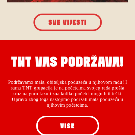
SVE VIJESTI
TNT VAS PODRŽAVA!
Podržavamo mala, obiteljska poduzeća u njihovom radu! I
sama TNT grupacija je na početcima svojeg rada prošla
kroz najgoru fazu i zna koliko početci mogu biti teški.
Upravo zbog toga nastojimo podržati mala poduzeća u
njihovim početcima.
VIŠE