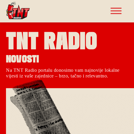
TNT RADIO
NOVOSTI
Na TNT Radio portalu donosimo vam najnovije lokalne
vijesti iz vaše zajednice – brzo, tačno i relevantno.