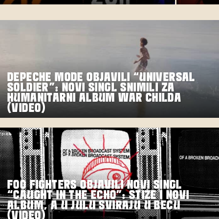
DEPECHE MODE OBJAVILI “UNIVERSAL
SOLDIER”: NOVI SINGL SNIMILI ZA
HUMANITARNI ALBUM WAR CHILDA
(VIDEO)
FOO FIGHTERS OBJAVILI NOVI SINGL
“CAUGHT IN THE ECHO”: STIŽE I NOVI
ALBUM, A U JULU SVIRAJU U BEČU
(VIDEO)