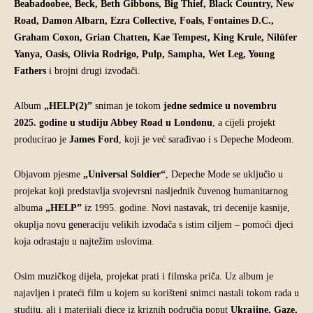
Beabadoobee, Beck, Beth Gibbons, Big Thief, Black Country, New
Road, Damon Albarn, Ezra Collective, Foals, Fontaines D.C.,
Graham Coxon, Grian Chatten, Kae Tempest, King Krule, Nilüfer
Yanya, Oasis, Olivia Rodrigo, Pulp, Sampha, Wet Leg, Young
Fathers
i brojni drugi izvođači.
Album
„HELP(2)”
sniman je tokom
jedne sedmice u novembru
2025. godine u studiju Abbey Road u Londonu
, a cijeli projekt
producirao je
James Ford
, koji je već sarađivao i s Depeche Modeom.
Objavom pjesme
„Universal Soldier“
, Depeche Mode se uključio u
projekat koji predstavlja svojevrsni nasljednik čuvenog humanitarnog
albuma
„HELP”
iz 1995. godine. Novi nastavak, tri decenije kasnije,
okuplja novu generaciju velikih izvođača s istim ciljem – pomoći djeci
koja odrastaju u najtežim uslovima.
Osim muzičkog dijela, projekat prati i filmska priča. Uz album je
najavljen i prateći film u kojem su korišteni snimci nastali tokom rada u
studiju, ali i materijali djece iz kriznih područja poput
Ukrajine, Gaze,