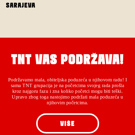
SARAJEVA
TNT VAS PODRŽAVA!
Podržavamo mala, obiteljska poduzeća u njihovom radu! I
sama TNT grupacija je na početcima svojeg rada prošla
kroz najgoru fazu i zna koliko početci mogu biti teški.
Upravo zbog toga nastojimo podržati mala poduzeća u
njihovim početcima.
VIŠE