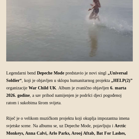
Legendarni bend
Depeche Mode
predstavio je novi singl
„Universal
Soldier“
, koji je objavljen u sklopu humanitarnog projekta
„HELP(2)”
organizacije
War Child UK
. Album je zvanično objavljen
6. marta
2026. godine
, a sav prihod namijenjen je podršci djeci pogođenoj
ratom i sukobima širom svijeta.
Riječ je o velikom muzičkom projektu koji okuplja impozantna imena
svjetske scene. Na albumu se, uz Depeche Mode, pojavljuju i
Arctic
Monkeys, Anna Calvi, Arlo Parks, Arooj Aftab, Bat For Lashes,