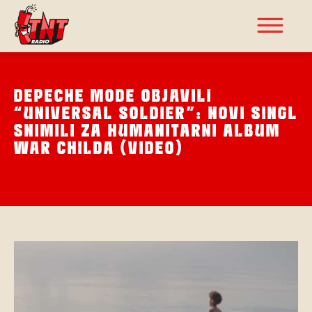
DEPECHE MODE OBJAVILI
“UNIVERSAL SOLDIER”: NOVI SINGL
SNIMILI ZA HUMANITARNI ALBUM
WAR CHILDA (VIDEO)