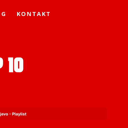
NG
KONTAKT
 10
evo - Playlist