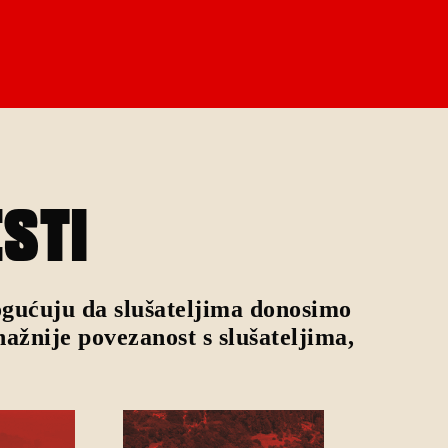
ESTI
mogućuju da slušateljima donosimo
nažnije povezanost s slušateljima,