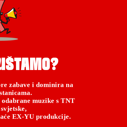
PUŠTAMO?
re zabave i dominira na
stanicama.
o odabrane muzike s TNT
 svjetske,
maće EX-YU produkcije.