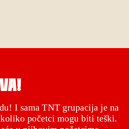
VA!
du! I sama TNT grupacija je na
koliko početci mogu biti teški.