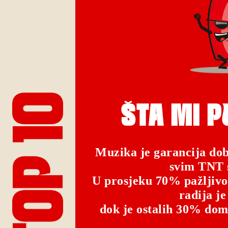
ŠTA MI 
Muzika je garancija dob
svim TNT 
U prosjeku 70% pažljiv
radija je
dok je ostalih 30% do