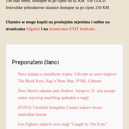
The Bad Seeds, dostupne su po cijeni od 82 KM. VIP GOLD
festivalske jednodnevne ulaznice dostupne su po cijeni 210 KM.
Ulaznice se mogu kupiti na prodajnim mjestima i online na
stranicama
Gigstixs
i na
stranicama EXIT festivala
.
Preporučeni članci
Nova izdanja u muzičkom svijetu: Uživajte uz nove singlove
The Black Keys, Rag’n’Bone Man, P!NK, Gibboni
Dino Merlin zakazao peto Koševo: Sarajevo 31. jula postaje
centar najvećeg muzičkog spektakla u regiji
(FOTO) Turistički kompleks Čardaci uskoro otvara
unutrašnje bazene
Foo Fighters objavili novi singl “Caught In The Echo”: