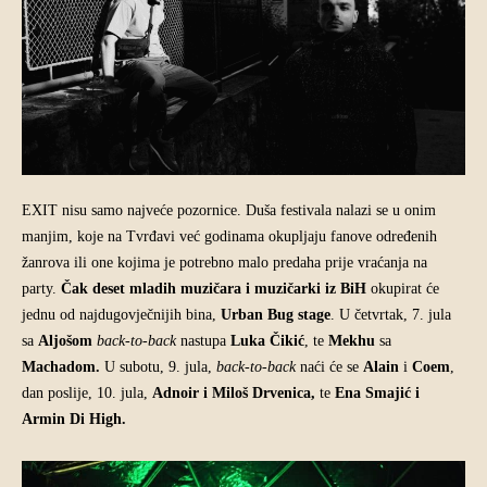
EXIT nisu samo najveće pozornice. Duša festivala nalazi se u onim
manjim, koje na Tvrđavi već godinama okupljaju fanove određenih
žanrova ili one kojima je potrebno malo predaha prije vraćanja na
party.
Čak deset mladih muzičara i muzičarki iz BiH
okupirat će
jednu od najdugovječnijih bina,
Urban Bug stage
. U četvrtak, 7. jula
sa
Aljošom
back-to-back
nastupa
Luka Čikić
, te
Mekhu
sa
Machadom.
U subotu, 9. jula,
back-to-back
naći će se
Alain
i
Coem
,
dan poslije, 10. jula,
Adnoir i Miloš Drvenica,
te
Ena Smajić i
Armin Di High.