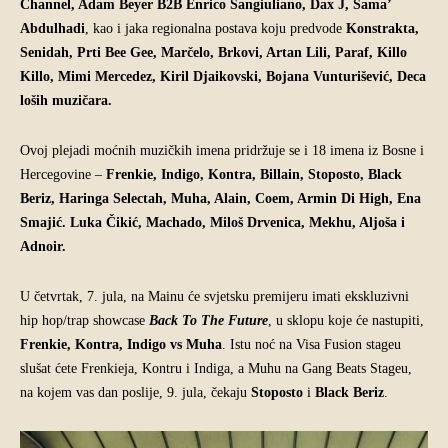
Channel, Adam Beyer B2B Enrico Sangiuliano, Dax J, Sama’
Abdulhadi
, kao i jaka regionalna postava koju predvode
Konstrakta,
Senidah, Prti Bee Gee, Marčelo, Brkovi, Artan Lili, Paraf, Killo
Killo, Mimi Mercedez, Kiril Djaikovski, Bojana Vunturišević, Deca
loših muzičara.
Ovoj plejadi moćnih muzičkih imena pridržuje se i 18 imena iz Bosne i
Hercegovine –
Frenkie, Indigo, Kontra, Billain, Stoposto, Black
Beriz, Haringa Selectah, Muha, Alain, Coem, Armin Di High, Ena
Smajić. Luka Čikić, Machado, Miloš Drvenica, Mekhu, Aljoša i
Adnoir.
U četvrtak, 7. jula, na Mainu će svjetsku premijeru imati ekskluzivni
hip hop/trap showcase
Back To The Future
, u sklopu koje će nastupiti,
Frenkie, Kontra, Indigo vs Muha
. Istu noć na Visa Fusion stageu
slušat ćete Frenkieja, Kontru i Indiga, a Muhu na Gang Beats Stageu,
na kojem vas dan poslije, 9. jula, čekaju
Stoposto
i
Black Beriz
.