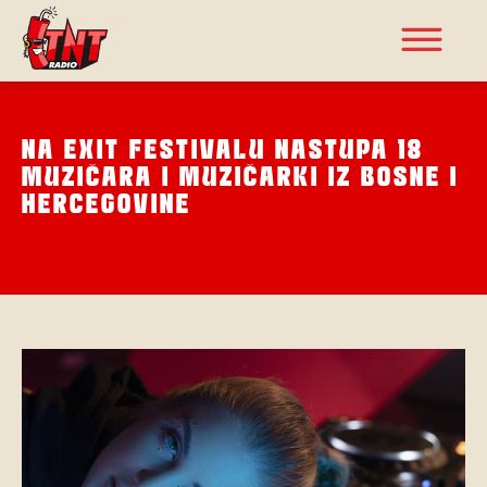
NA EXIT FESTIVALU NASTUPA 18
MUZIČARA I MUZIČARKI IZ BOSNE I
HERCEGOVINE