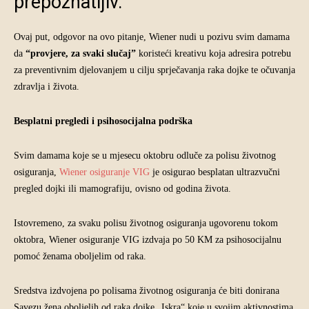
prepoznatljiv.
Ovaj put, odgovor na ovo pitanje, Wiener nudi u pozivu svim damama
da
“provjere, za svaki slučaj”
koristeći kreativu koja adresira potrebu
za preventivnim djelovanjem u cilju sprječavanja raka dojke te očuvanja
zdravlja i života.
Besplatni pregledi i psihosocijalna podrška
Svim damama koje se u mjesecu oktobru odluče za polisu životnog
osiguranja,
Wiener osiguranje VIG
je osigurao besplatan ultrazvučni
pregled dojki ili mamografiju, ovisno od godina života.
Istovremeno, za svaku polisu životnog osiguranja ugovorenu tokom
oktobra, Wiener osiguranje VIG izdvaja po 50 KM za psihosocijalnu
pomoć ženama oboljelim od raka.
Sredstva izdvojena po polisama životnog osiguranja će biti donirana
Savezu žena oboljelih od raka dojke „Iskra“ koje u svojim aktivnostima