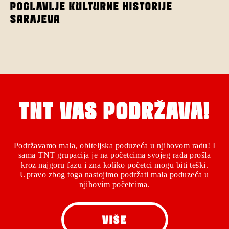
POGLAVLJE KULTURNE HISTORIJE
SARAJEVA
TNT VAS PODRŽAVA!
Podržavamo mala, obiteljska poduzeća u njihovom radu! I
sama TNT grupacija je na početcima svojeg rada prošla
kroz najgoru fazu i zna koliko početci mogu biti teški.
Upravo zbog toga nastojimo podržati mala poduzeća u
njihovim početcima.
VIŠE