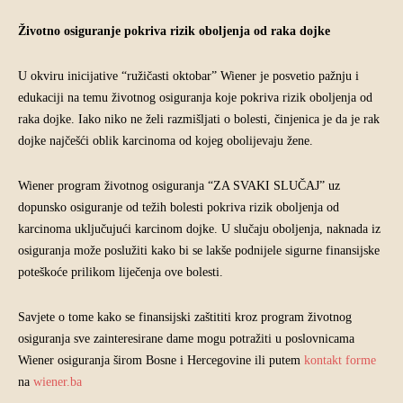
Životno osiguranje pokriva rizik oboljenja od raka dojke
U okviru inicijative “ružičasti oktobar” Wiener je posvetio pažnju i
edukaciji na temu životnog osiguranja koje pokriva rizik oboljenja od
raka dojke. Iako niko ne želi razmišljati o bolesti, činjenica je da je rak
dojke najčešći oblik karcinoma od kojeg obolijevaju žene.
Wiener program životnog osiguranja “ZA SVAKI SLUČAJ” uz
dopunsko osiguranje od težih bolesti pokriva rizik oboljenja od
karcinoma uključujući karcinom dojke. U slučaju oboljenja, naknada iz
osiguranja može poslužiti kako bi se lakše podnijele sigurne finansijske
poteškoće prilikom liječenja ove bolesti.
Savjete o tome kako se finansijski zaštititi kroz program životnog
osiguranja sve zainteresirane dame mogu potražiti u poslovnicama
Wiener osiguranja širom Bosne i Hercegovine ili putem
kontakt forme
na
wiener.ba