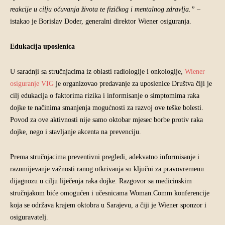
reakcije u cilju očuvanja života te fizičkog i mentalnog zdravlja.” –
istakao je Borislav Doder, generalni direktor Wiener osiguranja.
Edukacija uposlenica
U saradnji sa stručnjacima iz oblasti radiologije i onkologije,
Wiener
osiguranje VIG
je organizovao predavanje za uposlenice Društva čiji je
cilj edukacija o faktorima rizika i informisanje o simptomima raka
dojke te načinima smanjenja mogućnosti za razvoj ove teške bolesti.
Povod za ove aktivnosti nije samo oktobar mjesec borbe protiv raka
dojke, nego i stavljanje akcenta na prevenciju.
Prema stručnjacima preventivni pregledi, adekvatno informisanje i
razumijevanje važnosti ranog otkrivanja su ključni za pravovremenu
dijagnozu u cilju liječenja raka dojke. Razgovor sa medicinskim
stručnjakom biće omogućen i učesnicama Woman.Comm konferencije
koja se održava krajem oktobra u Sarajevu, a čiji je Wiener sponzor i
osiguravatelj.