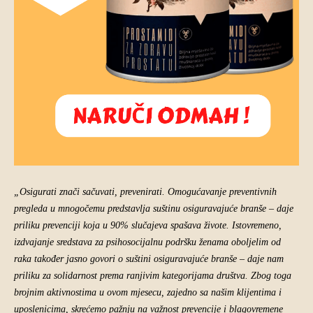
„Osigurati znači sačuvati, prevenirati. O
mogućavanje preventivnih
pregleda u mnogočemu predstavlja suštinu osiguravajuće branše – daje
priliku prevenciji koja u 90% slučajeva spašava živote. Istovremeno,
izdvajanje sredstava za psihosocijalnu podršku ženama oboljelim od
raka također jasno govori o suštini osiguravajuće branše – daje nam
priliku za solidarnost prema ranjivim kategorijama društva. Zbog toga
brojnim aktivnostima u ovom mjesecu, zajedno sa našim klijentima i
uposlenicima, skrećemo pažnju na važnost prevencije i blagovremene