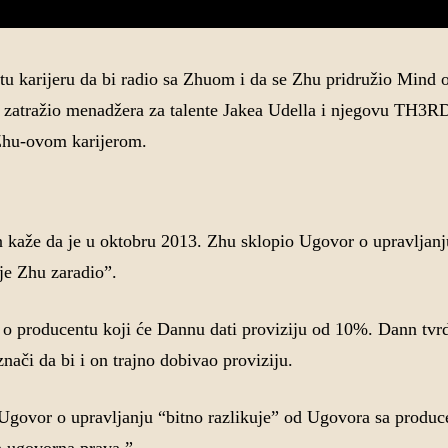
tu karijeru da bi radio sa Zhuom i da se Zhu pridružio Mind 
3. zatražio menadžera za talente Jakea Udella i njegovu TH
 Zhu-ovom karijerom.
n kaže da je u oktobru 2013. Zhu sklopio Ugovor o upravljan
je Zhu zaradio”.
o producentu koji će Dannu dati proviziju od 10%. Dann tvrd
nači da bi i on trajno dobivao proviziju.
Ugovor o upravljanju “bitno razlikuje” od Ugovora sa produc
a ugovorna prava.”