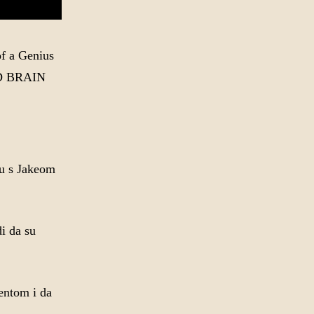
of a Genius
3RD BRAIN
ju s Jakeom
i da su
entom i da