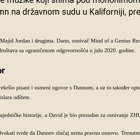
ske muzike koji snima pod mononimo
nn na državnom sudu u Kaliforniji, pr
Majid Jordan i drugima. Dann, osnivač Mind of a Genius Rec
 društava sa ograničenom odgovornošću u julu 2020. godine.
or
rekršio pisani i usmeni ugovor s Dannom, a uz to također op
olara odštete.
jedničke historije, a David je bio presudan za osnivanje ZH
vokati tvrde da Dannov slučaj nema pravnu osnovu. Trenutno