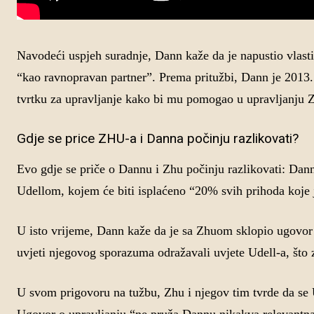
Navodeći uspjeh suradnje, Dann kaže da je napustio vlasti
“kao ravnopravan partner”. Prema pritužbi, Dann je 201
tvrtku za upravljanje kako bi mu pomogao u upravljanju
Gdje se price ZHU-a i Danna počinju razlikovati?
Evo gdje se priče o Dannu i Zhu počinju razlikovati: Dan
Udellom, kojem će biti isplaćeno “20% svih prihoda koje 
U isto vrijeme, Dann kaže da je sa Zhuom sklopio ugovor 
uvjeti njegovog sporazuma odražavali uvjete Udell-a, što z
U svom prigovoru na tužbu, Zhu i njegov tim tvrde da se 
Ugovor o upravljanju “ne pruža Dannu nikakva relevantn