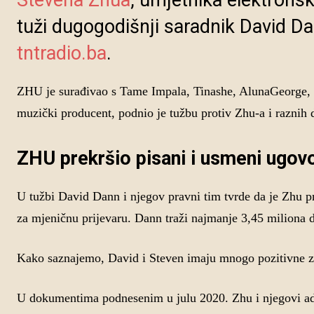
Stevena Zhua
, umjetnika elektron
tuži dugogodišnji saradnik David Da
tntradio.ba
.
ZHU je surađivao s Tame Impala, Tinashe, AlunaGeorge, 
muzički producent, podnio je tužbu protiv Zhu-a i raznih
ZHU prekršio pisani i usmeni ugov
U tužbi David Dann i njegov pravni tim tvrde da je Zhu p
za mjeničnu prijevaru. Dann traži najmanje 3,45 miliona d
Kako saznajemo, David i Steven imaju mnogo pozitivne za
U dokumentima podnesenim u julu 2020. Zhu i njegovi ad