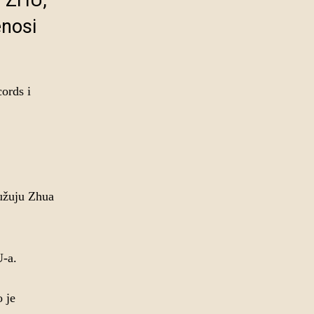
m ZHU,
enosi
ords i
tužuju Zhua
U-a.
 je