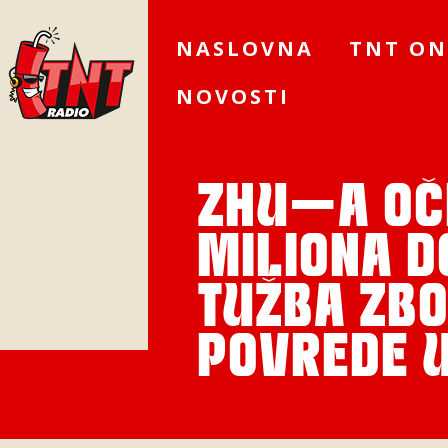
NASLOVNA
TNT ON
NOVOSTI
ZHU-A OČ
MILIONA D
TUŽBA ZB
POVREDE 