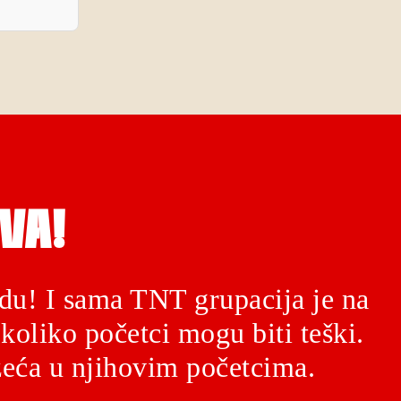
VA!
du! I sama TNT grupacija je na
koliko početci mogu biti teški.
eća u njihovim početcima.