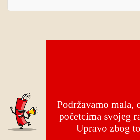
Podržavamo mala, o
početcima svojeg ra
Upravo zbog to