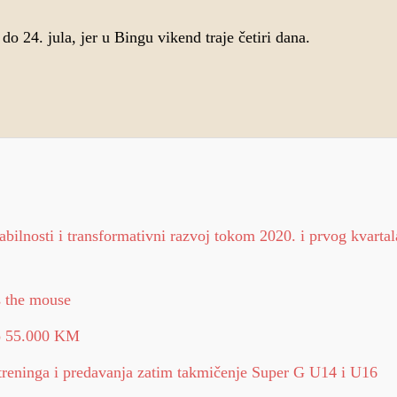
o 24. jula, jer u Bingu vikend traje četiri dana.
tabilnosti i transformativni razvoj tokom 2020. i prvog kvarta
s the mouse
vo 55.000 KM
reninga i predavanja zatim takmičenje Super G U14 i U16