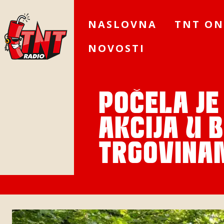
NASLOVNA
TNT ON
NOVOSTI
POČELA JE
AKCIJA U 
TRGOVINA