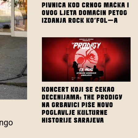
PIVNICA KOD CRNOG MAČKA I
OVOG LJETA DOMAĆIN PETOG
IZDANJA ROCK KO’FOL-A
KONCERT KOJI SE ČEKAO
DECENIJAMA: THE PRODIGY
NA GRBAVICI PIŠE NOVO
POGLAVLJE KULTURNE
HISTORIJE SARAJEVA
ingo