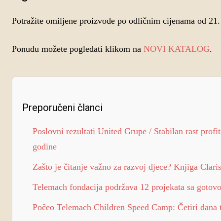
Potražite omiljene proizvode po odličnim cijenama od 21. d
Ponudu možete pogledati klikom na
NOVI KATALOG
.
Preporučeni članci
Poslovni rezultati United Grupe / Stabilan rast profi
godine
Zašto je čitanje važno za razvoj djece? Knjiga Clari
Telemach fondacija podržava 12 projekata sa goto
Počeo Telemach Children Speed Camp: Četiri dana t