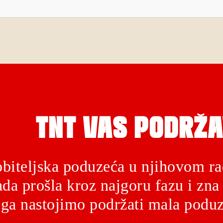
TNT VAS PODRŽA
biteljska poduzeća u njihovom ra
da prošla kroz najgoru fazu i zna 
ga nastojimo podržati mala poduz