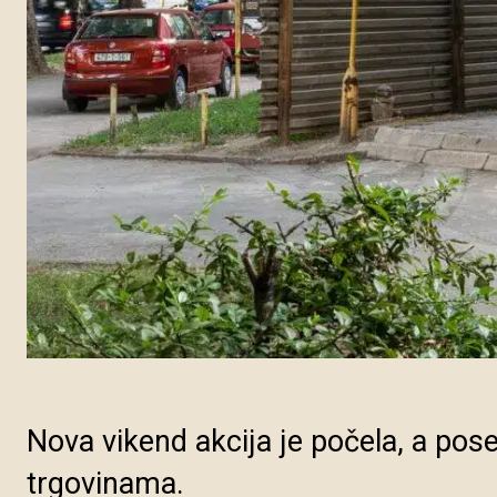
Nova vikend akcija je počela, a pos
trgovinama.