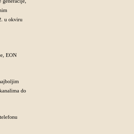
 generacije,
vnim
. u okviru
ece, EON
najboljim
kanalima do
telefonu