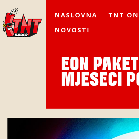
NASLOVNA
TNT ON
NOVOSTI
EON PAKET
MJESECI P