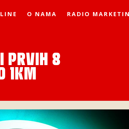
LINE
O NAMA
RADIO MARKETI
I PRVIH 8
O 1KM