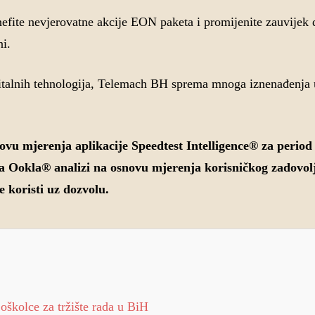
efite nevjerovatne akcije EON paketa i promijenite zauvijek d
ni.
digitalnih tehnologija, Telemach BH sprema mnoga iznenađenj
u mjerenja aplikacije Speedtest Intelligence® za period 
a Ookla® analizi na osnovu mjerenja korisničkog zadovol
e koristi uz dozvolu.
oškolce za tržište rada u BiH