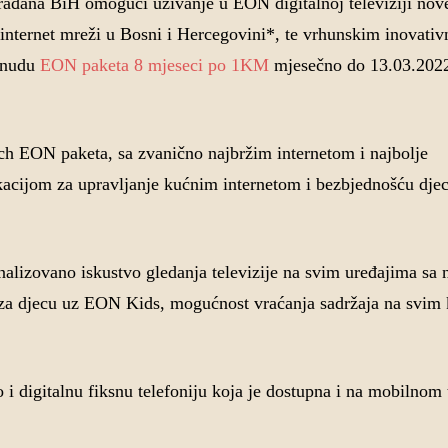
đana BiH omogući uživanje u EON digitalnoj televiziji nove
j internet mreži u Bosni i Hercegovini*, te vrhunskim inovati
ponudu
EON paketa 8 mjeseci po 1KM
mjesečno do 13.03.2022
ach EON paketa, sa zvanično najbržim internetom i najbolje
kacijom za upravljanje kućnim internetom i bezbjednošću dj
zovano iskustvo gledanja televizije na svim uređajima sa 
a djecu uz EON Kids, mogućnost vraćanja sadržaja na svim 
i digitalnu fiksnu telefoniju koja je dostupna i na mobilnom 