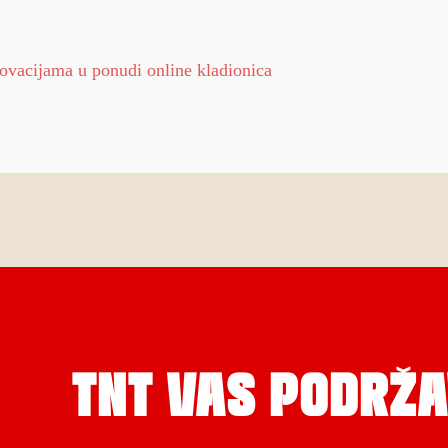
novacijama u ponudi online kladionica
TNT VAS PODRŽA