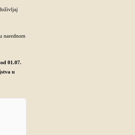
oživljaj
a u narednom
od 01.07.
jstva u