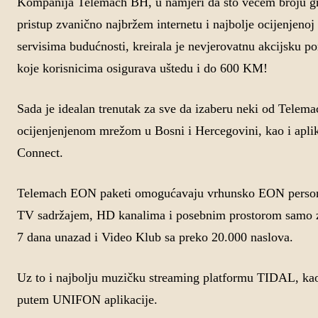
Kompanija Telemach BH, u namjeri da što većem broju gra
pristup zvanično najbržem internetu i najbolje ocijenjeno
servisima budućnosti, kreirala je nevjerovatnu akcijsku 
koje korisnicima osigurava uštedu i do 600 KM!
Sada je idealan trenutak za sve da izaberu neki od Telem
ocijenjenjenom mrežom u Bosni i Hercegovini, kao i apli
Connect.
Telemach EON paketi omogućavaju vrhunsko EON personali
TV sadržajem, HD kanalima i posebnim prostorom samo z
7 dana unazad i Video Klub sa preko 20.000 naslova.
Uz to i najbolju muzičku streaming platformu TIDAL, kao 
putem UNIFON aplikacije.