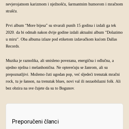
nevjerojatnom karizmom i nježnošću, šarmantnim humorom i mračnom
strašću.
Prvi album “More bijesa” su stvarali punih 15 godina i izdali ga tek
2020. da bi odmah nakon dvije godine izdali aktualni album “Dolazimo
u miru“. Oba albuma izlaze pod etiketom izdavačkom kućom Dallas
Records.
Muzika je raznolika, ali smisleno povezana, energična i odlučna, a
ujedno nježna i melanhonična. Ne opterećuju se žanrom, ali su
prepoznatljivi. Možemo čuti ugodan pop, već sljedeći trenutak mračni
rock, tu je šanson, na trenutak blues, novi val ili nezaobilazni folk. Ali
bez obzira na sve čujete da su to Bogunov.
Preporučeni članci