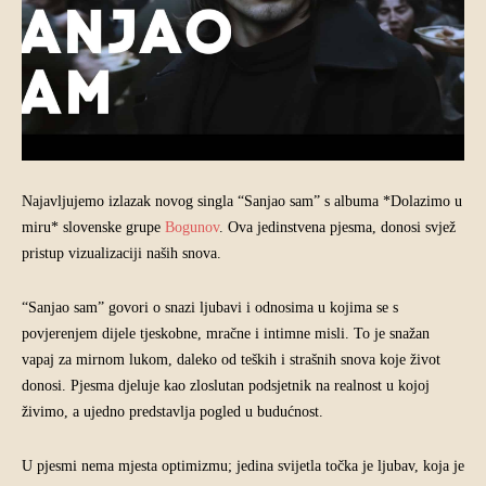
Najavljujemo izlazak novog singla “Sanjao sam” s albuma *Dolazimo u
miru* slovenske grupe
Bogunov
. Ova jedinstvena pjesma, donosi svjež
pristup vizualizaciji naših snova.
“Sanjao sam” govori o snazi ljubavi i odnosima u kojima se s
povjerenjem dijele tjeskobne, mračne i intimne misli. To je snažan
vapaj za mirnom lukom, daleko od teških i strašnih snova koje život
donosi. Pjesma djeluje kao zloslutan podsjetnik na realnost u kojoj
živimo, a ujedno predstavlja pogled u budućnost.
U pjesmi nema mjesta optimizmu; jedina svijetla točka je ljubav, koja je