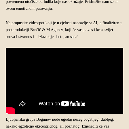
povremeno utočište od ludila koje nas okružuje. Pridružite nam se na
ovom emotivnom putovanju.
Ne propustite videospot koji je u cjelosti napravlje sa AI, a finaliziran u
postprodukciji Brnčič & M Agency, koji će vas povesti kroz svijet
snova i stvarnosti – izlazak je dostupan sada!
Ljubljanska grupa Bogunov nude ugođaj nečeg bogatijeg, dubljeg,
nekako egzotično ekscentričnog, ali poznatog. Iznenaditi će vas