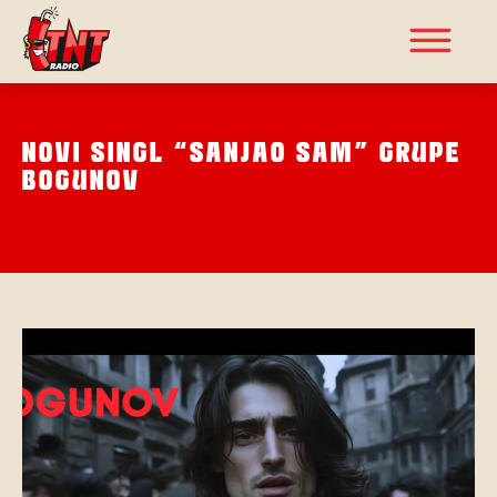
NOVI SINGL “SANJAO SAM” GRUPE
BOGUNOV