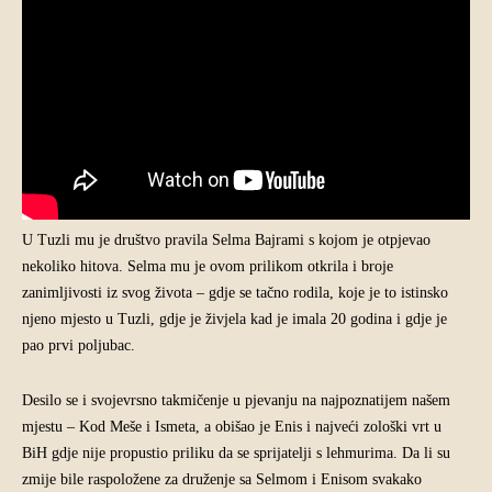
U Tuzli mu je društvo pravila Selma Bajrami s kojom je otpjevao
nekoliko hitova. Selma mu je ovom prilikom otkrila i broje
zanimljivosti iz svog života – gdje se tačno rodila, koje je to istinsko
njeno mjesto u Tuzli, gdje je živjela kad je imala 20 godina i gdje je
pao prvi poljubac.
Desilo se i svojevrsno takmičenje u pjevanju na najpoznatijem našem
mjestu – Kod Meše i Ismeta, a obišao je Enis i najveći zološki vrt u
BiH gdje nije propustio priliku da se sprijatelji s lehmurima. Da li su
zmije bile raspoložene za druženje sa Selmom i Enisom svakako