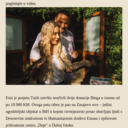
pogledajte u videu.
Enis je posjetu Tuzli završio uručivši dvije donacije Binga u iznosu od
po 10.000 KM. Ovoga puta izbor je pao na Zmajevo srce – jedini
ugostiteljski objekat u BiH u kojem ravnopravno posao obavljaju ljudi s
Downovim sindromom te Humanitarnom društvu Emaus i njihovom
prihvatnom centru „Duje“ u Doboj Istoku.