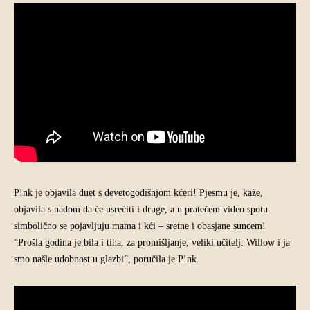
P!nk je objavila duet s devetogodišnjom kćeri! Pjesmu je, kaže,
objavila s nadom da će usrećiti i druge, a u pratećem video spotu
simbolično se pojavljuju mama i kći – sretne i obasjane suncem!
“Prošla godina je bila i tiha, za promišljanje, veliki učitelj. Willow i ja
smo našle udobnost u glazbi”, poručila je P!nk.