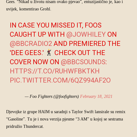
Gees. “Nikad u životu nisam ovako pjevao”, entuzijastično je, kao i
uvijek, komentirao Grohl.
IN CASE YOU MISSED IT, FOOS
CAUGHT UP WITH
@JOWHILEY
ON
@BBCRADIO2
AND PREMIERED THE
'DEE GEES.'
CHECK OUT THE
COVER NOW ON
@BBCSOUNDS
:
HTTPS://T.CO/RUHWFBKTKH
PIC.TWITTER.COM/6QZ994AF2O
— Foo Fighters (@foofighters)
February 18, 2021
Djevojke iz grupe HAIM u saradnji s Taylor Swift lansirale su remix
“Gasoline”. Tu je i nova verzija pjesme “3 AM” u kojoj se sestrama
pridružio Thundercat.