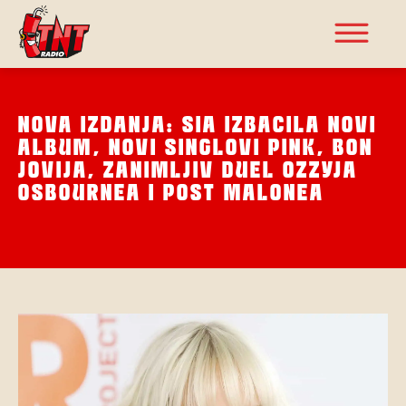
NOVA IZDANJA: SIA IZBACILA NOVI
ALBUM, NOVI SINGLOVI PINK, BON
JOVIJA, ZANIMLJIV DUEL OZZYJA
OSBOURNEA I POST MALONEA