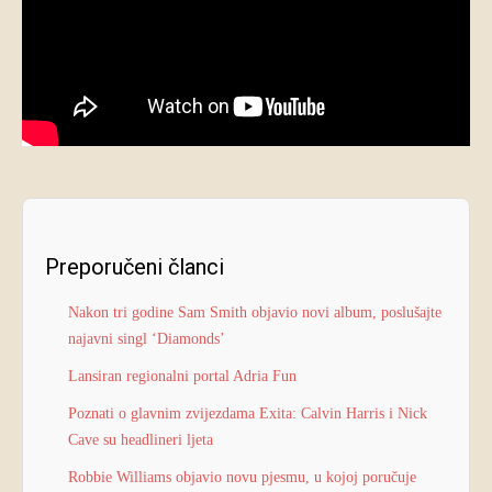
Preporučeni članci
Nakon tri godine Sam Smith objavio novi album, poslušajte
najavni singl ‘Diamonds’
Lansiran regionalni portal Adria Fun
Poznati o glavnim zvijezdama Exita: Calvin Harris i Nick
Cave su headlineri ljeta
Robbie Williams objavio novu pjesmu, u kojoj poručuje