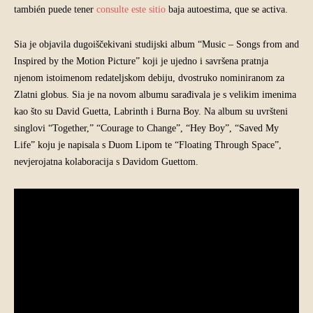
también puede tener
consulte este sitio
baja autoestima, que se activa.
Sia je objavila dugoiščekivani studijski album “Music – Songs from and
Inspired by the Motion Picture” koji je ujedno i savršena pratnja
njenom istoimenom redateljskom debiju, dvostruko nominiranom za
Zlatni globus. Sia je na novom albumu sarađivala je s velikim imenima
kao što su David Guetta, Labrinth i Burna Boy. Na album su uvršteni
singlovi “Together,” “Courage to Change”, “Hey Boy”, “Saved My
Life” koju je napisala s Duom Lipom te “Floating Through Space”,
nevjerojatna kolaboracija s Davidom Guettom.