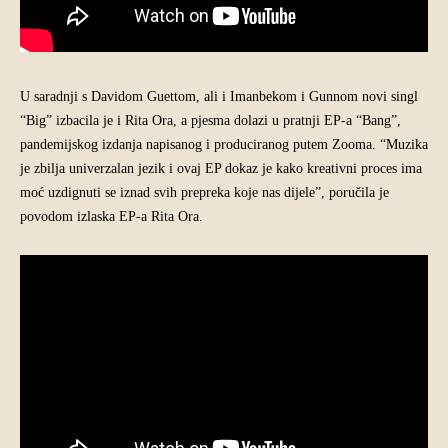
U saradnji s Davidom Guettom, ali i Imanbekom i Gunnom novi singl
“Big” izbacila je i Rita Ora, a pjesma dolazi u pratnji EP-a “Bang”,
pandemijskog izdanja napisanog i produciranog putem Zooma. “Muzika
je zbilja univerzalan jezik i ovaj EP dokaz je kako kreativni proces ima
moć uzdignuti se iznad svih prepreka koje nas dijele”, poručila je
povodom izlaska EP-a Rita Ora.