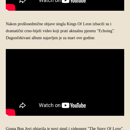
Nakon prošlosedmične objave singla Kings Of Leon izbacili su i
dramatični crno-bijeli video koji prati aktualnu pjesmu “Echoing”.
Dugoočekivani album najavljen je za mart ove godine.
Grupa Bon Jovi objavila je novi singl i videospot “The Story Of Love”.