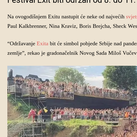
Festival Exit biti održan od 8. do 1
Na ovogodišnjem Exitu nastupit će neke od najvećih
svjet
Paul Kalkbrenner, Nina Kraviz, Boris Brejcha, Sheck W
“Održavanje
Exita
bit će simbol pobjede Srbije nad pande
zemlje”, rekao je gradonačelnik Novog Sada Miloš Vučev