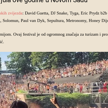
1. jula ove godine u Novom Sadu
skih zvijezda
: David Guetta, DJ Snake, Tyga, Eric Prydz b2b
es, Solomun, Paul van Dyk, Sepultura, Metronomy, Honey D
mijom. Ovaj festival je od ogromnog značaja za turizam i pr
ić.