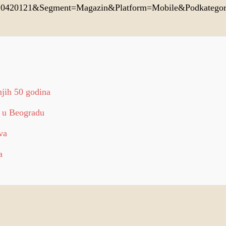
210420121&Segment=Magazin&Platform=Mobile&Podkategor
njih 50 godina
 u Beogradu
va
a