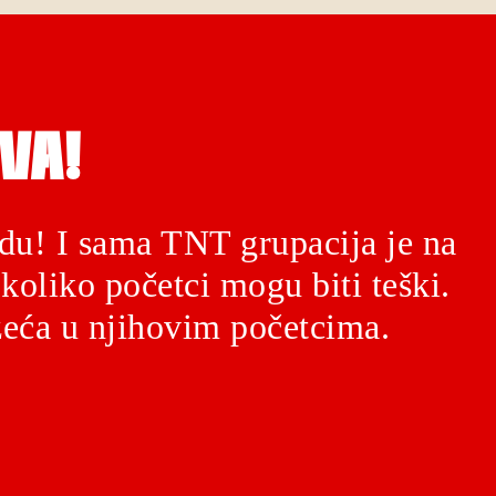
VA!
du! I sama TNT grupacija je na
koliko početci mogu biti teški.
eća u njihovim početcima.