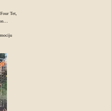
 Four Tet,
ijon…
omociju