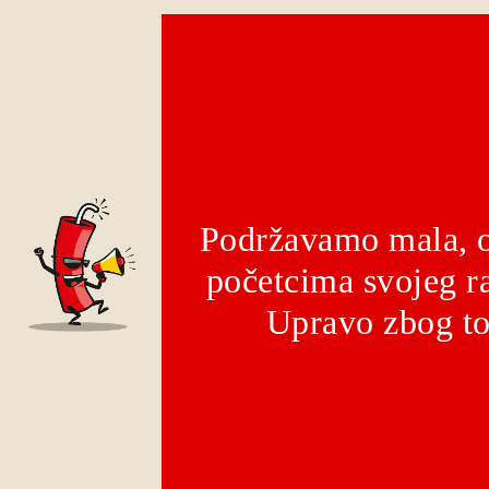
Podržavamo mala, o
početcima svojeg ra
Upravo zbog to