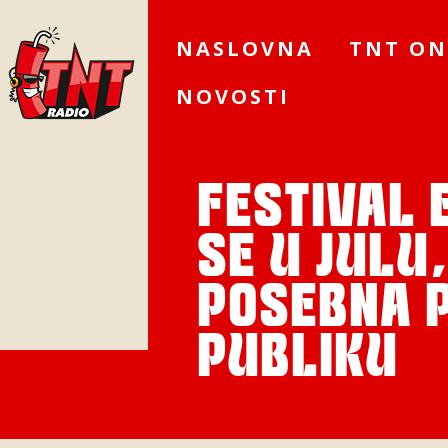
NASLOVNA
TNT ON
NOVOSTI
FESTIVAL 
SE U JULU
POSEBNA P
PUBLIKU