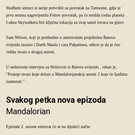
Službeni snimci iz serije potvrdili su povratak na Tattooine, gdje je
prva sezona nagovijestila Fettov povratak, pa će možda rodna planeta
Lukea Skywalkera biti ključna lokacija za ovaj samit lovaca na glave.
Sam Witwer, koji je prethodno u animiranim projektima Ratova
zvijezda izrazio i Darth Maula i cara Palpatinea, otkrio je da je čuo
velike stvari o drugoj sezoni.
U nedavnom intervjuu za Holocron iz Ratova zvijezda , rekao je,
“Postoje stvari koje dolazi u Mandalorijanskoj sezoni 2 koje će ljudima
zasmetati.”
Svakog petka nova epizoda
Mandalorian
Epizode 2. sezone emitirat će se na sljedeći način: