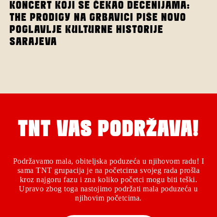
KONCERT KOJI SE ČEKAO DECENIJAMA:
THE PRODIGY NA GRBAVICI PIŠE NOVO
POGLAVLJE KULTURNE HISTORIJE
SARAJEVA
TNT VAS PODRŽAVA!
Podržavamo mala, obiteljska poduzeća u njihovom radu! I
sama TNT grupacija je na početcima svojeg rada prošla
kroz najgoru fazu i zna koliko početci mogu biti teški.
Upravo zbog toga nastojimo podržati mala poduzeća u
njihovim početcima.