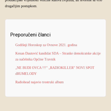
produkcijske vrijednosti veličine Ratova zvijezda, ali stvorene sa vrlo
drugačijim postupkom.
Preporučeni članci
Godišnji Horoskop za Ovnove 2021. godina
Kenan Dautović kandidat SDA – Stranke demokratske akcije
za načelnika Općine Travnik
„NE BUDI OVCA !!!“ „RADIOKILLER“ NOVI SPOT
dRUMELODY
Radiohead najavio trostruki album