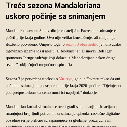
Treća sezona Mandaloriana
uskoro počinje sa snimanjem
Mandalorsku sezonu 3 potvrdio je redatelj Jon Favreau, a snimanje će
početi prije kraja godine. Ovo nije veliko iznenađenje, ali ranije nije
službeno potvrđeno. Umjesto toga, o
sezoni 3 obavijestilo
je holivudsko
trgovinsko izdanje još u aprilu. U februaru je i Disneyev Bob Iger
spomenuo “druge sadržaje koji dolaze iz Mandalorijana nakon druge
sezone”, uključujući mogućnost spin-offa.
Sezona 3 je potvrđena u tekstu o
Varietyu
, gdje je Favreau rekao da oni
počinju s snimanjem po rasporedu prije kraja 2020. godine. “Djelujemo
pod pretpostavkom da ćemo moći ići naprijed,” dodao je.
Mandalorian koristi virtualne setove i gradi se na manjim situacijama,
smanjujući broj ljudi potrebnih za snimanje epizoda, raskošne digitalne
pozadine serije prilično su zapanjujuće za gledanje, pružajući vam