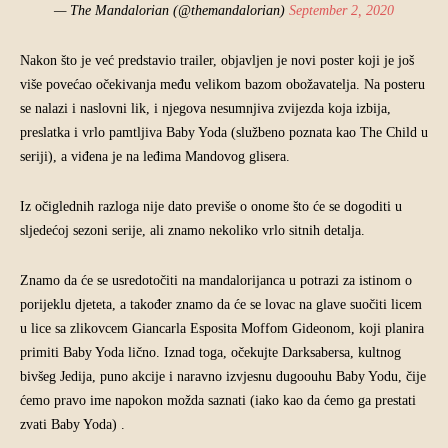
— The Mandalorian (@themandalorian)
September 2, 2020
Nakon što je već predstavio trailer, objavljen je novi poster koji je još
više povećao očekivanja među velikom bazom obožavatelja. Na posteru
se nalazi i naslovni lik, i njegova nesumnjiva zvijezda koja izbija,
preslatka i vrlo pamtljiva Baby Yoda (službeno poznata kao The Child u
seriji), a viđena je na leđima Mandovog glisera.
Iz očiglednih razloga nije dato previše o onome što će se dogoditi u
sljedećoj sezoni serije, ali znamo nekoliko vrlo sitnih detalja.
Znamo da će se usredotočiti na mandalorijanca u potrazi za istinom o
porijeklu djeteta, a također znamo da će se lovac na glave suočiti licem
u lice sa zlikovcem Giancarla Esposita Moffom Gideonom, koji planira
primiti Baby Yoda lično. Iznad toga, očekujte Darksabersa, kultnog
bivšeg Jedija, puno akcije i naravno izvjesnu dugoouhu Baby Yodu, čije
ćemo pravo ime napokon možda saznati (iako kao da ćemo ga prestati
zvati Baby Yoda) .