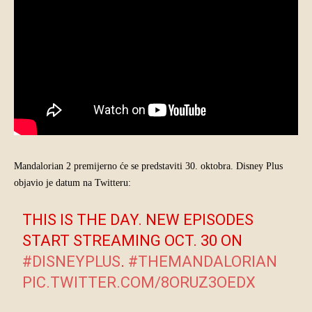
Mandalorian 2 premijerno će se predstaviti 30. oktobra. Disney Plus
objavio je datum na Twitteru:
THIS IS THE DAY. NEW EPISODES
START STREAMING OCT. 30 ON
#DISNEYPLUS
.
#THEMANDALORIAN
PIC.TWITTER.COM/8ORUZ3OEDX