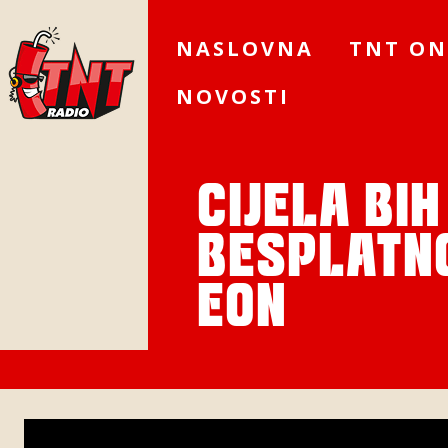
NASLOVNA
TNT ON
NOVOSTI
CIJELA BI
BESPLATN
EON