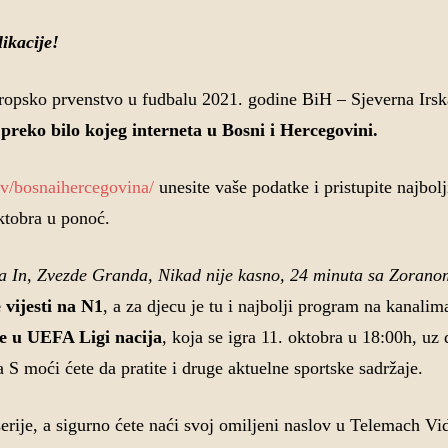
ikacije!
ropsko prvenstvo u fudbalu 2021. godine BiH – Sjeverna Irsk
eko bilo kojeg interneta u Bosni i Hercegovini.
.tv/bosnaihercegovina/
unesite vaše podatke i pristupite najbol
ktobra u ponoć.
a In,
Zvezde Granda, Nikad nije kasno,
24 minuta sa Zoran
 vijesti na N1
, a za djecu je tu i najbolji program na kanalim
je u UEFA Ligi nacija
, koja se igra 11. oktobra u 18:00h, uz 
moći ćete da pratite i druge aktuelne sportske sadržaje.
 serije, a sigurno ćete naći svoj omiljeni naslov u Telemach Vi