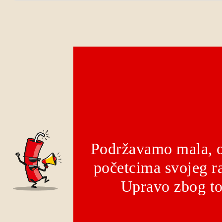
Podržavamo mala, o
početcima svojeg ra
Upravo zbog to