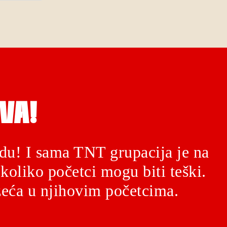
VA!
du! I sama TNT grupacija je na
koliko početci mogu biti teški.
eća u njihovim početcima.