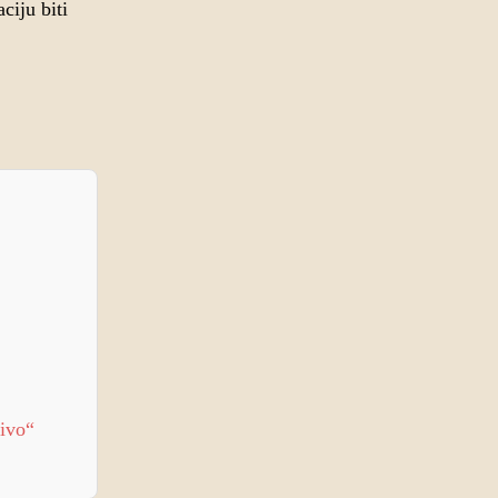
ciju biti
živo“