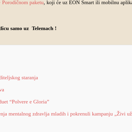
 Porodičnom paketu
, koji će uz EON Smart ili mobilnu aplika
odicu samo uz Telemach !
iteljskog staranja
va
duet “Polvere e Gloria”
nja mentalnog zdravlja mladih i pokrenuli kampanju „Živi u