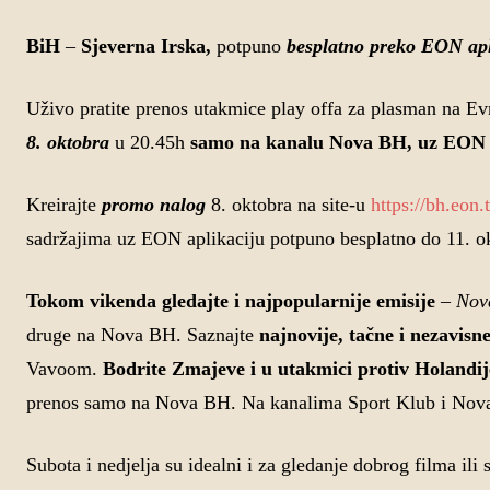
BiH
–
Sjeverna Irska,
potpuno
besplatno preko EON apl
Uživo pratite prenos utakmice play offa za plasman na Ev
8. oktobra
u 20.45h
samo na kanalu Nova BH, uz EON pr
Kreirajte
promo nalog
8. oktobra na site-u
https://bh.eon
sadržajima uz EON aplikaciju potpuno besplatno do 11. o
Tokom vikenda gledajte i najpopularnije emisije
–
Nov
druge na Nova BH. Saznajte
najnovije, tačne i nezavisne
Vavoom.
Bodrite Zmajeve i u utakmici protiv Holandi
prenos samo na Nova BH. Na kanalima Sport Klub i Nova S 
Subota i nedjelja su idealni i za gledanje dobrog filma ili