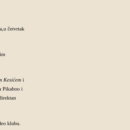
a,u četvrtak
jim
om Kesićem
i
a Pikaboo i
direktan
deo klubu.