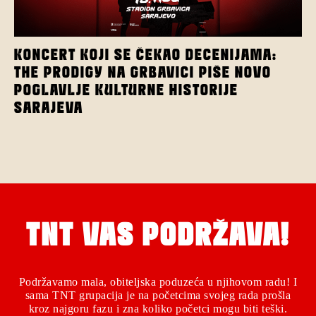
KONCERT KOJI SE ČEKAO DECENIJAMA:
THE PRODIGY NA GRBAVICI PIŠE NOVO
POGLAVLJE KULTURNE HISTORIJE
SARAJEVA
TNT VAS PODRŽAVA!
Podržavamo mala, obiteljska poduzeća u njihovom radu! I
sama TNT grupacija je na početcima svojeg rada prošla
kroz najgoru fazu i zna koliko početci mogu biti teški.