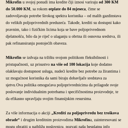
Mikrofin
u svojoj ponudi ima kredite čiji iznosi variraju
od 300 KM
do 50.000 KM
, sa rokom
otplate do 84 mjeseca
, čime se
zadovoljavaju potrebe širokog spektra korisnika – od malih gazdinstava
do velikih poljoprivrednih preduzeća. Takođe, krediti su dostupni kako
pravnim, tako i fizičkim licima koja se bave poljoprivrednom
djelatnošću, bilo da je riječ o ulaganju u obrtna ili osnovna sredstva, ili
pak refinansiranju postojećih obaveza.
Mikrofin
se izdvaja na tržištu svojom politikom fleksibilnosti i
pristupačnosti, uz prisustvo
na više od 100 lokacija
koje dodatno
olakšavaju dostupnost usluga, nudeći kredite bez potrebe za žirantima i
uz mogućnost korisnika da sami biraju dobavljače sredstava za
sjetvu.Ova politika omogućava poljoprivrednicima da prilagode svoje
poslovanje individualnim potrebama i specifičnostima proizvodnje, te
da efikasno upravljaju svojim finansijskim resursima.
Za više informacija o akciji
„Krediti za poljoprivredu bez troškova
obrade“
i drugim kreditnim proizvodima
Mikrofin
a, zainteresovani se
mogu obratiti u najbližu poslovnicu, pozvati našu besplatnu info