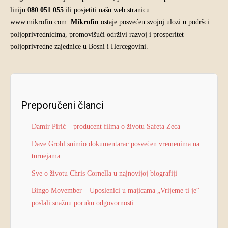
liniju
080 051 055
ili posjetiti našu web stranicu
www.mikrofin.com.
Mikrofin
ostaje posvećen svojoj ulozi u podršci
poljoprivrednicima, promovišući održivi razvoj i prosperitet
poljoprivredne zajednice u Bosni i Hercegovini.
Preporučeni članci
Damir Pirić – producent filma o životu Safeta Zeca
Dave Grohl snimio dokumentarac posvećen vremenima na
turnejama
Sve o životu Chris Cornella u najnovijoj biografiji
Bingo Movember – Uposlenici u majicama „Vrijeme ti je“
poslali snažnu poruku odgovornosti