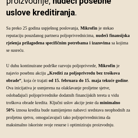
proizvodnje,
nudeći posebne
uslove kreditiranja
.
Sa preko 25 godina uspješnog poslovanja,
Mikrofin
je stekao
reputaciju pouzdanog partnera poljoprivrednicima,
nudeći finansijska
rješenja prilagođena specifičnim potrebama i izazovima
sa kojima
se susreću.
U duhu kontinuirane podrške razvoju poljoprivrede,
Mikrofin
je
najavio posebnu akciju
„
Krediti za poljoprivredu bez troškova
obrade
“
, koja će trajati
od 15. februara do 15. maja tekuće godine
.
Ova inicijativa je usmjerena na olakšavanje proljetne sjetve,
oslobađajući poljoprivrednike dodatnih financijskih tereta u vidu
troškova obrade kredita. Ključni uslov akcije jeste da
minimalno
50%
iznosa kredita bude namijenjeno nabavci sredstava neophodnih za
proljetnu sjetvu, omogućavajući tako poljoprivrednicima da
maksimalno iskoriste svoje resurse i optimiziraju proizvodnju.