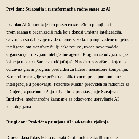
Prvi dan: Strategija i transformacija radne snage uz AI
Prvi dan AI Summita je bio posvećen strateškim pitanjima i
promjenama u organizaciji rada koje donosi umjetna inteligencija.
Govornici su dali svoje uvide o tome kako kompanije vođene umjetnom
inteligencijom transformišu ljudske resurse, uvode nove modele
organizacije i razvijaju inteligentne agente. Program se odvijao na pet
lokacija u centru Sarajeva, uključujući Narodno pozorište u kojem se
održavao glavni program predviđen za lidere i menadžere kompanija,
Kamerni teatar gdje se pričalo o aplikativnom pristupom umjetne
inteligencije u poslovanju, Pozorište Mladih predviđen za radionice za
inžinjere, a posebnu pažnju privuklo je predstavljanje
Sarajevo
Initiative
, međunarodne kampanje za odgovorno upravljanje AI
tehnologijama.
Drugi dan: Praktična primjena AI i sektorska rješenja
Drugog dana fokus je bio na praktičnoj implementaciji umjetne