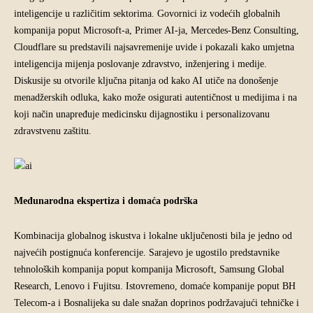
inteligencije u različitim sektorima. Govornici iz vodećih globalnih
kompanija poput Microsoft-a, Primer AI-ja, ​​Mercedes-Benz Consulting,
Cloudflare su predstavili najsavremenije uvide i pokazali kako umjetna
inteligencija mijenja poslovanje zdravstvo, inženjering i medije.
Diskusije su otvorile ključna pitanja od kako AI utiče na donošenje
menadžerskih odluka, kako može osigurati autentičnost u medijima i na
koji način unapređuje medicinsku dijagnostiku i personalizovanu
zdravstvenu zaštitu.
Međunarodna ekspertiza i domaća podrška
Kombinacija globalnog iskustva i lokalne uključenosti bila je jedno od
najvećih postignuća konferencije. Sarajevo je ugostilo predstavnike
tehnoloških kompanija poput kompanija Microsoft, Samsung Global
Research, Lenovo i Fujitsu. Istovremeno, domaće kompanije poput BH
Telecom-a i Bosnalijeka su dale snažan doprinos podržavajući tehničke i