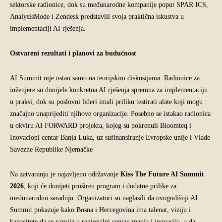
sektorske radionice, dok su međunarodne kompanije poput SPAR ICS,
AnalysisMode i Zendesk predstavili svoja praktična iskustva u
implementaciji AI rješenja.
Ostvareni rezultati i planovi za budućnost
AI Summit nije ostao samo na teorijskim diskusijama. Radionice za
inženjere su donijele konkretna AI rješenja spremna za implementaciju
u praksi, dok su poslovni lideri imali priliku testirati alate koji mogu
značajno unaprijediti njihove organizacije. Posebno se istakao radionica
u okviru AI FORWARD projekta, kojeg su pokrenuli Bloomteq i
Inovacioni centar Banja Luka, uz sufinansiranje Evropske unije i Vlade
Savezne Republike Njemačke
Na zatvaranju je najavljeno održavanje
Kiss The Future AI Summit
2026
, koji će donijeti proširen program i dodatne prilike za
međunarodnu saradnju. Organizatori su naglasili da ovogodišnji AI
Summit pokazuje kako Bosna i Hercegovina ima talenat, viziju i
kapacitete da se razvije u regionalni centar znanja i inovacija, a da