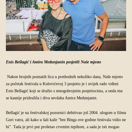
Enis Bešlagić i Amira Medunjanin posjetili Naše mjesto
Nakon brojnih poznatih lica u prethodnih nekoliko dana, Naše mjesto
za početak festivala u Kulovićevoj 3 posjetio je i uvijek rado viđeni
Enis Bešlagić koji se družio s mnogobrojnim posjetiocima, a onda mu
se kasnije pridružila i diva sevdaha Amira Medunjanin.
Bešlagić je na festivalskoj pozornici debitivao još 2004. ulogom u filmu
Gori vatra, ali kako u šali kaže “bez Binga ove godine festivala vidio ne
bi”. Tada je prvi put prošetao crvenim tepihom, a sada je isti mogao