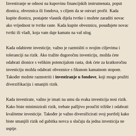
Investiranje se odnosi na kupovinu financijskih instrumenata, poput
dionica, obveznica ili fondova, s ciljem da se ostvari profit. Kada
kupite dionicu, postajete vlasnik dijela tvrtke i možete zaraditi novac
ako vrijednost te tvrtke raste. Kada kupite obveznicu, posuđujete novac
tvrtki ili vladi, koja vam daje kamatu na vaš ulog.
Kada odabirete investicije, važno je razmisliti o svojim ciljevima i
toleranciji na rizik. Ako tražite dugoročnu investiciju, možda ćete
odabrati dionice s velikim potencijalom rasta, dok ćete za kratkoročnu
investiciju možda odabrati obveznice s fiksnom kamatnom stopom.
Također možete razmotriti i
investiranje u fondove
, koji mogu pružiti
diverzifikaciju i smanjiti rizik.
Kada investirate, važno je imati na umu da svaka investicija nosi rizik.
Kako biste minimizirali rizik, trebate pažljivo proučiti tržište i odabrati
kvalitetne investicije. Također je važno diversificirati svoj portfelj kako
biste smanjili rizik od gubitka novca u slučaju da jedna investicija ne
uspije.