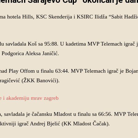
lemach Sarajevo Cup” okončan je dan
ma hotela Hills, KSC Skenderija i KSIRC Ilidža “Sabit Hadži
inalu savladala Koš sa 95:88. U kadetima MVP Telemach igrač j
 Podgorica Aleksa Janičić.
a nad Play Offom u finalu 63:44. MVP Telemach igrač je Boja
Dragičević (ŽKK Banovići).
ra, savladala je čačansku Mladost u finalu sa 66:56. MVP Tel
ktivniji igrač Andrej Bjelić (KK Mladost Čačak).