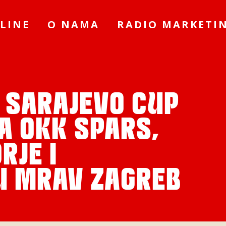
LINE
O NAMA
RADIO MARKETI
 SARAJEVO CUP
ZA OKK SPARS,
RJE I
U MRAV ZAGREB