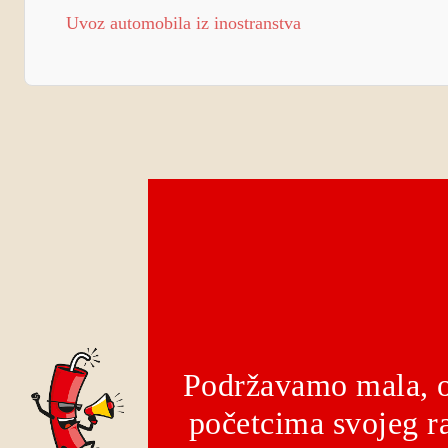
Uvoz automobila iz inostranstva
Podržavamo mala, o
početcima svojeg ra