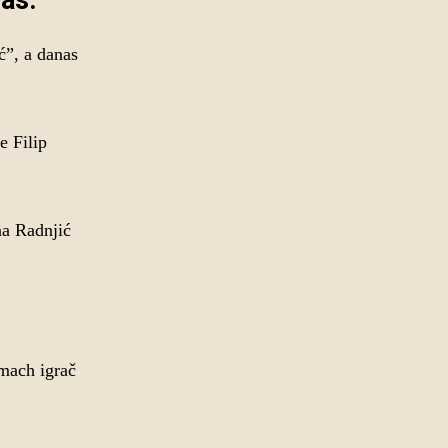
as.
ć”, a danas
e Filip
na Radnjić
emach igrač