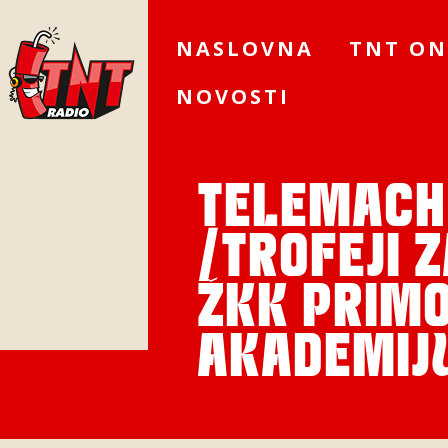
NASLOVNA
TNT ON
NOVOSTI
TELEMACH
/TROFEJI 
ŽKK PRIMO
AKADEMIJ