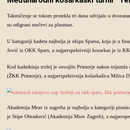
Međunarodni košarkaški turnir “Te
Takmičenje se tokom protekla tri dana odvijalo u dvorana
su odigrani mečevi za plasman.
U kategoriji kadeta najbolja je ekipa Sparsa, koja je u f
Jović iz OKK Spars, a najperspektivniji kosarkas je iz KK
Kod kadetkinja trofej je osvojilo Primorje nakon trijumf
(ŽKK Primorje), a najperspektivnija košarkašica Milica 
Akademija Mrav iz zagreba je najbolja u kategoriji pioni
je Stipe Obradović (Akademija Mrav Zagreb), a najperspe