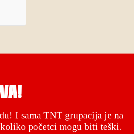
VA!
du! I sama TNT grupacija je na
koliko početci mogu biti teški.