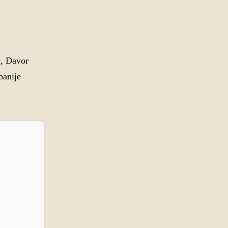
ć, Davor
panije