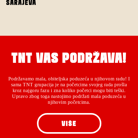
SARAJEVA
TNT VAS PODRŽAVA!
Podržavamo mala, obiteljska poduzeća u njihovom radu! I
sama TNT grupacija je na početcima svojeg rada prošla
kroz najgoru fazu i zna koliko početci mogu biti teški.
Upravo zbog toga nastojimo podržati mala poduzeća u
njihovim početcima.
VIŠE