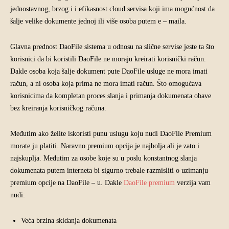
jednostavnog, brzog i i efikasnost cloud servisa koji ima mogućnost da
šalje velike dokumente jednoj ili više osoba putem e – maila.
Glavna prednost DaoFile sistema u odnosu na slične servise jeste ta što
korisnici da bi koristili DaoFile ne moraju kreirati korisnički račun.
Dakle osoba koja šalje dokument pute DaoFile usluge ne mora imati
račun, a ni osoba koja prima ne mora imati račun. Što omogućava
korisnicima da kompletan proces slanja i primanja dokumenata obave
bez kreiranja korisničkog računa.
Međutim ako želite iskoristi punu uslugu koju nudi DaoFile Premium
morate ju platiti. Naravno premium opcija je najbolja ali je zato i
najskuplja. Međutim za osobe koje su u poslu konstantnog slanja
dokumenata putem interneta bi sigurno trebale razmisliti o uzimanju
premium opcije na DaoFile – u. Dakle
DaoFile premium
verzija vam
nudi:
Veća brzina skidanja dokumenata