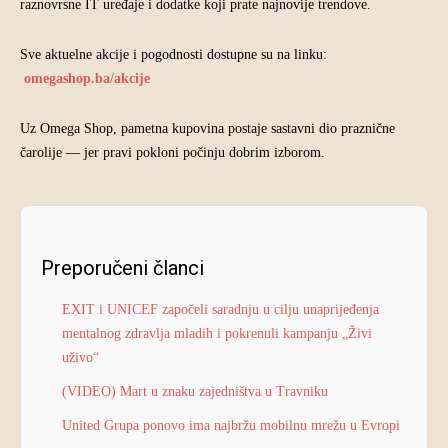
raznovrsne IT uređaje i dodatke koji prate najnovije trendove.
Sve aktuelne akcije i pogodnosti dostupne su na linku:
omegashop.ba/akcije
Uz Omega Shop, pametna kupovina postaje sastavni dio praznične
čarolije — jer pravi pokloni počinju dobrim izborom.
Preporučeni članci
EXIT i UNICEF započeli saradnju u cilju unaprijeđenja
mentalnog zdravlja mladih i pokrenuli kampanju „Živi
uživo“
(VIDEO) Mart u znaku zajedništva u Travniku
United Grupa ponovo ima najbržu mobilnu mrežu u Evropi