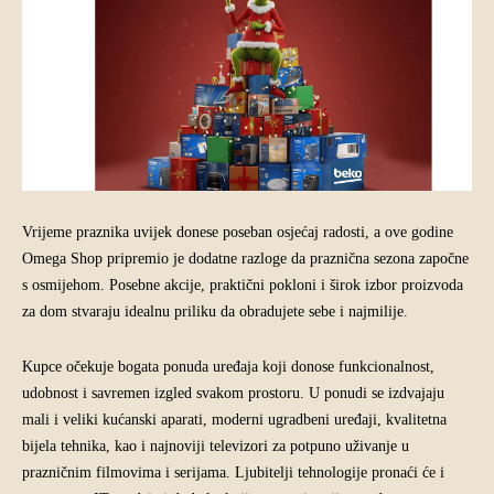
Vrijeme praznika uvijek donese poseban osjećaj radosti, a ove godine
Omega Shop pripremio je dodatne razloge da praznična sezona započne
s osmijehom. Posebne akcije, praktični pokloni i širok izbor proizvoda
za dom stvaraju idealnu priliku da obradujete sebe i najmilije.
Kupce očekuje bogata ponuda uređaja koji donose funkcionalnost,
udobnost i savremen izgled svakom prostoru. U ponudi se izdvajaju
mali i veliki kućanski aparati, moderni ugradbeni uređaji, kvalitetna
bijela tehnika, kao i najnoviji televizori za potpuno uživanje u
prazničnim filmovima i serijama. Ljubitelji tehnologije pronaći će i