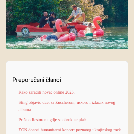
Preporučeni članci
Kako zaraditi novac online 2023.
Sting objavio duet sa Zuccherom, uskoro i izlazak novog
albuma
Priča o Restoranu gdje se obrok ne plaća
EON donosi humanitarni koncert poznatog ukrajinskog rock