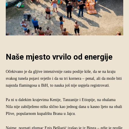
Naše mjesto vrvilo od energije
Očekivano je da gljive intenzivnije rastu poslije kiše, da se na kraju
svakog tunela pojavi svjetlo i da su tri kornera – penal, ali da može biti
najezda flamingosa u BiH, to nauka još nije uspjela registrovati.
Pa ni u dalekim krajevima Kenije, Tanzanije i Etiopije, na obalama
Nila nije zabilježeno ništa slično kao jednog dana u kasno ljeto na obali
Plive, popularnom kupalištu Brana u Jajcu.
Naime, poznati glumac Enis Bešlagić izašao je iz Binga – gdje je prošle