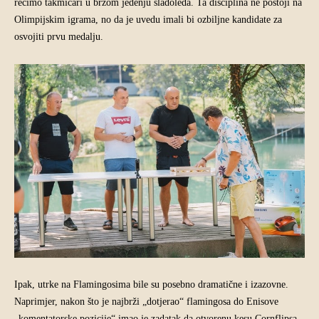
recimo takmičari u brzom jedenju sladoleda. Ta disciplina ne postoji na
Olimpijskim igrama, no da je uvedu imali bi ozbiljne kandidate za
osvojiti prvu medalju.
Ipak, utrke na Flamingosima bile su posebno dramatične i izazovne.
Naprimjer, nakon što je najbrži „dotjerao“ flamingosa do Enisove
„komentatorske pozicije“ imao je zadatak da otvorenu kesu Cornflipsa