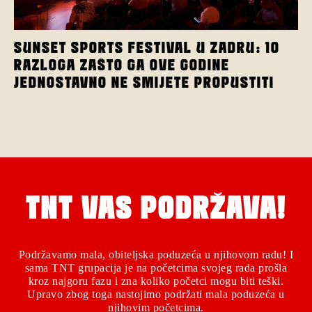
SUNSET SPORTS FESTIVAL U ZADRU: 10
RAZLOGA ZAŠTO GA OVE GODINE
JEDNOSTAVNO NE SMIJETE PROPUSTITI
TNT VAS PODRŽAVA!
Podržavamo mala, obiteljska poduzeća u njihovom radu! I
sama TNT grupacija je na početcima svojeg rada prošla
kroz najgoru fazu i zna koliko početci mogu biti teški.
Upravo zbog toga nastojimo podržati mala poduzeća u
njihovim početcima.