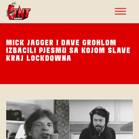
MICK JAGGER I DAVE GROHLOM
IZBACILI PJESMU SA KOJOM SLAVE
KRAJ LOCKDOWNA