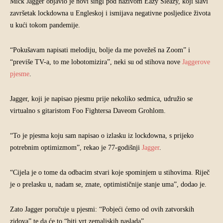
Mick Jagger objavio je novi singl pod nazivom Eazy Sleazy, koji slavi
završetak lockdowna u Engleskoj i ismijava negativne posljedice života
u kući tokom pandemije.
“Pokušavam napisati melodiju, bolje da me povežeš na Zoom” i
“previše TV-a, to me lobotomizira”, neki su od stihova nove
Jaggerove
pjesme
.
Jagger, koji je napisao pjesmu prije nekoliko sedmica, udružio se
virtualno s gitaristom Foo Fightersa Daveom Grohlom.
“To je pjesma koju sam napisao o izlasku iz lockdowna, s prijeko
potrebnim optimizmom”, rekao je 77-godišnji
Jagger
.
“Cijela je o tome da odbacim stvari koje spominjem u stihovima. Riječ
je o prelasku u, nadam se, znate, optimističnije stanje uma”, dodao je.
Zato Jagger poručuje u pjesmi: “Pobjeći ćemo od ovih zatvorskih
zidova” te da će to “biti vrt zemaljskih naslada”.