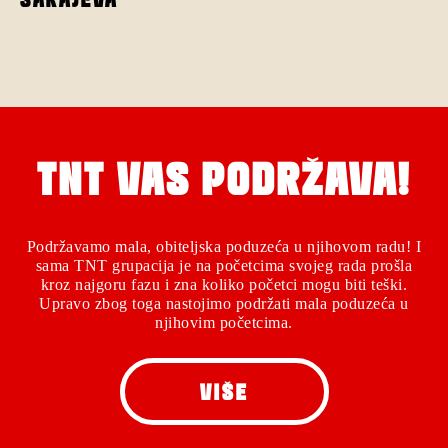
TNT VAS PODRŽAVA!
Podržavamo mala, obiteljska poduzeća u njihovom radu! I
sama TNT grupacija je na početcima svojeg rada prošla
kroz najgoru fazu i zna koliko početci mogu biti teški.
Upravo zbog toga nastojimo podržati mala poduzeća u
njihovim početcima.
VIŠE