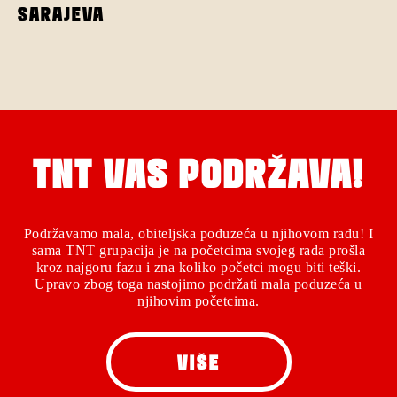
SARAJEVA
TNT VAS PODRŽAVA!
Podržavamo mala, obiteljska poduzeća u njihovom radu! I
sama TNT grupacija je na početcima svojeg rada prošla
kroz najgoru fazu i zna koliko početci mogu biti teški.
Upravo zbog toga nastojimo podržati mala poduzeća u
njihovim početcima.
VIŠE