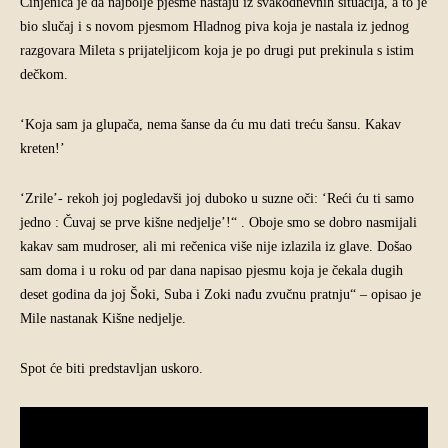
Činjenica je da najbolje pjesme nastaju iz svakodnevnih situacija, a to je
bio slučaj i s novom pjesmom Hladnog piva koja je nastala iz jednog
razgovara Mileta s prijateljicom koja je po drugi put prekinula s istim
dečkom.
‘Koja sam ja glupača, nema šanse da ću mu dati treću šansu. Kakav
kreten!’
‘Zrile’- rekoh joj pogledavši joj duboko u suzne oči: ‘Reći ću ti samo
jedno : Čuvaj se prve kišne nedjelje’!“ . Oboje smo se dobro nasmijali
kakav sam mudroser, ali mi rečenica više nije izlazila iz glave. Došao
sam doma i u roku od par dana napisao pjesmu koja je čekala dugih
deset godina da joj Šoki, Suba i Zoki nađu zvučnu pratnju“ – opisao je
Mile nastanak Kišne nedjelje.
Spot će biti predstavljan uskoro.