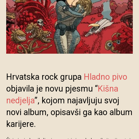
Hrvatska rock grupa
Hladno pivo
objavila je novu pjesmu “
Kišna
nedjelja
”, kojom najavljuju svoj
novi album, opisavši ga kao album
karijere.