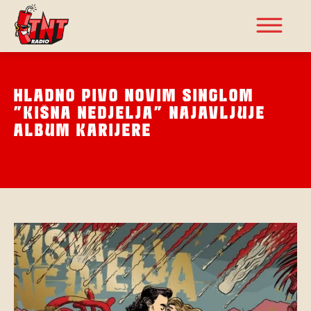
HLADNO PIVO NOVIM SINGLOM
”KIŠNA NEDJELJA” NAJAVLJUJE
ALBUM KARIJERE