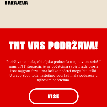
SARAJEVA
TNT VAS PODRŽAVA!
Podržavamo mala, obiteljska poduzeća u njihovom radu! I
sama TNT grupacija je na početcima svojeg rada prošla
kroz najgoru fazu i zna koliko početci mogu biti teški.
Upravo zbog toga nastojimo podržati mala poduzeća u
njihovim početcima.
VIŠE