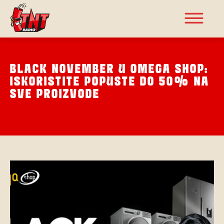
BLACK NOVEMBER U OMEGA SHOP:
ISKORISTITE POPUSTE DO 50% NA
SVE PROIZVODE