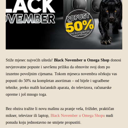
Stiže mjesec najvećih ušteda!
Black November u Omega Shop
donosi
nevjerovatne popuste i savršenu priliku da obnovite svoj dom po
izuzetno povoljnim cijenama. Tokom mjeseca novembra očekuju vas
popusti do 50% na kompletan asortiman – od bijele i ugradbene
tehnike, preko malih kućanskih aparata, do televizora, računarske
opreme i još mnogo toga.
Bez obzira tražite li novu mašinu za pranje veša, frižider, praktičan
mikser, televizor ili laptop,
Black November u Omega Shopu
nudi
ponudu koju jednostavno ne smijete propustiti.