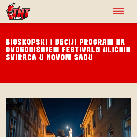
BIOSKOPSKI I DEČIJI PROGRAM NA
OVOGODIŠNJEM FESTIVALU ULIČNIH
SVIRAČA U NOVOM SADU