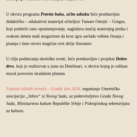
U okviru programa
Pravim buku, učim azbuku
biće predstavljen
didaktičko – edukativni materijal učiteljice Tamare Ostojić – Gregus,
koji podstiče rano opismenjavanje, naglašava značaj maternjeg jezika i
svakom detetu nudi mogućnost da kroz igru savlada veštine čitanja i
pisanja i time otvori magičan svet dečje literature.
U cilju podsticanja ekološke svesti, biće predstavljen i projekat
Dobro
drvo
,
koji je realizovan u junu na Detelinari, u okviru kojeg je oslikan
mural posvećen stradalom platanu.
Festival uličnih svirača – Gradić fest 2024
. organizuje Umetnička
asocijacija „Inbox“ iz Novog Sada, uz pokroviteljstvo Grada Novog
Sada, Ministarstva kulture Republike Srbije i Pokrajinskog sekretarijata
za kulturu.