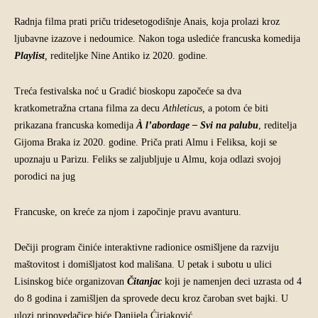
Radnja filma prati priču tridesetogodišnje Anais, koja prolazi kroz
ljubavne izazove i nedoumice. Nakon toga uslediće francuska komedija
Playlist
,
rediteljke Nine Antiko iz 2020. godine.
Treća festivalska noć u Gradić bioskopu započeće sa dva
kratkometražna crtana filma za decu
Athleticus,
a potom će biti
prikazana francuska komedija
À l’abordage – Svi na palubu
, reditelja
Gijoma Braka iz 2020. godine. Priča prati Almu i Feliksa, koji se
upoznaju u Parizu. Feliks se zaljubljuje u Almu, koja odlazi svojoj
porodici na jug
Francuske, on kreće za njom i započinje pravu avanturu.
Dečiji program činiće interaktivne radionice osmišljene da razviju
maštovitost i domišljatost kod mališana. U petak i subotu u ulici
Lisinskog biće organizovan
Čitanjac
koji je namenjen deci uzrasta od 4
do 8 godina i zamišljen da sprovede decu kroz čaroban svet bajki. U
ulozi pripovedačice biće Danijela Ćirjaković.