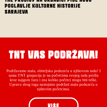
POGLAVLJE KULTURNE HISTORIJE
SARAJEVA
TNT VAS PODRŽAVA!
Podržavamo mala, obiteljska poduzeća u njihovom radu! I
sama TNT grupacija je na početcima svojeg rada prošla
kroz najgoru fazu i zna koliko početci mogu biti teški.
Upravo zbog toga nastojimo podržati mala poduzeća u
njihovim početcima.
VIŠE