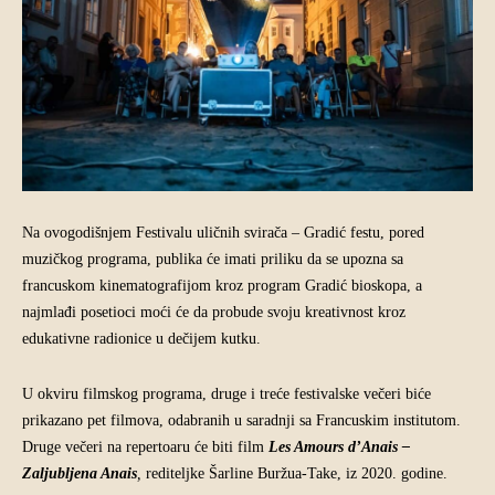
Na ovogodišnjem Festivalu uličnih svirača – Gradić festu, pored
muzičkog programa, publika će imati priliku da se upozna sa
francuskom kinematografijom kroz program Gradić bioskopa, a
najmlađi posetioci moći će da probude svoju kreativnost kroz
edukativne radionice u dečijem kutku.
U okviru filmskog programa, druge i treće festivalske večeri biće
prikazano pet filmova, odabranih u saradnji sa Francuskim institutom.
Druge večeri na repertoaru će biti film
Les Amours d’Anais –
Zaljubljena Anais
,
rediteljke Šarline Buržua-Take, iz 2020. godine.