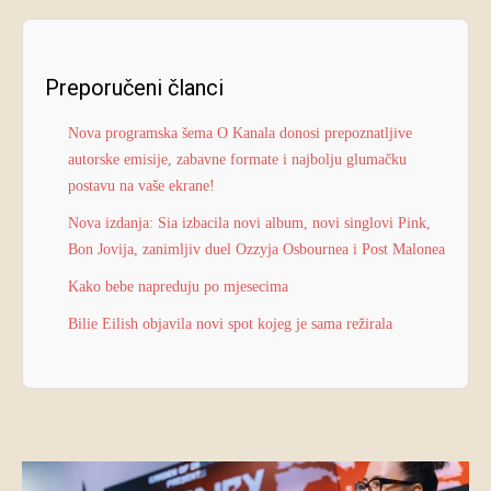
Preporučeni članci
Nova programska šema O Kanala donosi prepoznatljive
autorske emisije, zabavne formate i najbolju glumačku
postavu na vaše ekrane!
Nova izdanja: Sia izbacila novi album, novi singlovi Pink,
Bon Jovija, zanimljiv duel Ozzyja Osbournea i Post Malonea
Kako bebe napreduju po mjesecima
Bilie Eilish objavila novi spot kojeg je sama režirala