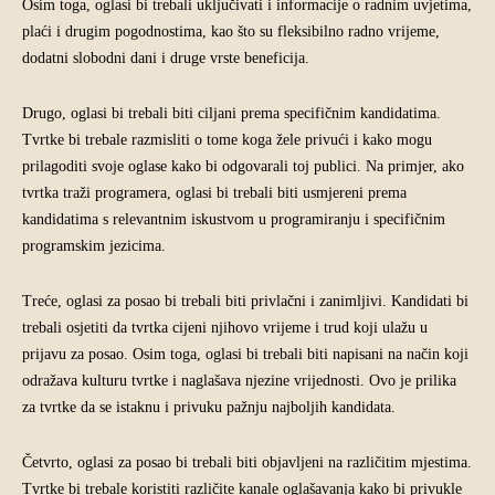
Osim toga, oglasi bi trebali uključivati i informacije o radnim uvjetima,
plaći i drugim pogodnostima, kao što su fleksibilno radno vrijeme,
dodatni slobodni dani i druge vrste beneficija.
Drugo, oglasi bi trebali biti ciljani prema specifičnim kandidatima.
Tvrtke bi trebale razmisliti o tome koga žele privući i kako mogu
prilagoditi svoje oglase kako bi odgovarali toj publici. Na primjer, ako
tvrtka traži programera, oglasi bi trebali biti usmjereni prema
kandidatima s relevantnim iskustvom u programiranju i specifičnim
programskim jezicima.
Treće, oglasi za posao bi trebali biti privlačni i zanimljivi. Kandidati bi
trebali osjetiti da tvrtka cijeni njihovo vrijeme i trud koji ulažu u
prijavu za posao. Osim toga, oglasi bi trebali biti napisani na način koji
odražava kulturu tvrtke i naglašava njezine vrijednosti. Ovo je prilika
za tvrtke da se istaknu i privuku pažnju najboljih kandidata.
Četvrto, oglasi za posao bi trebali biti objavljeni na različitim mjestima.
Tvrtke bi trebale koristiti različite kanale oglašavanja kako bi privukle