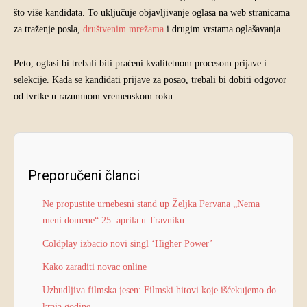
što više kandidata. To uključuje objavljivanje oglasa na web stranicama
za traženje posla,
društvenim mrežama
i drugim vrstama oglašavanja.
Peto, oglasi bi trebali biti praćeni kvalitetnom procesom prijave i
selekcije. Kada se kandidati prijave za posao, trebali bi dobiti odgovor
od tvrtke u razumnom vremenskom roku.
Preporučeni članci
Ne propustite urnebesni stand up Željka Pervana „Nema
meni domene“ 25. aprila u Travniku
Coldplay izbacio novi singl ‘Higher Power’
Kako zaraditi novac online
Uzbudljiva filmska jesen: Filmski hitovi koje išćekujemo do
kraja godine