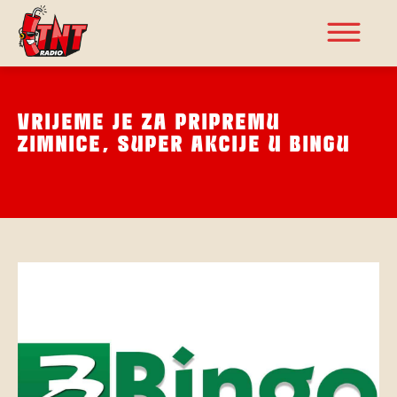
VRIJEME JE ZA PRIPREMU
ZIMNICE, SUPER AKCIJE U BINGU