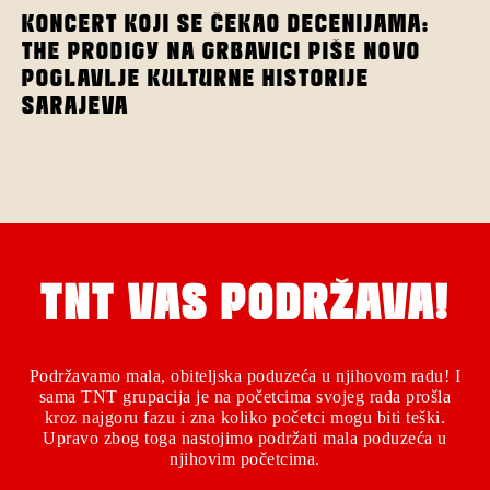
KONCERT KOJI SE ČEKAO DECENIJAMA:
THE PRODIGY NA GRBAVICI PIŠE NOVO
POGLAVLJE KULTURNE HISTORIJE
SARAJEVA
TNT VAS PODRŽAVA!
Podržavamo mala, obiteljska poduzeća u njihovom radu! I
sama TNT grupacija je na početcima svojeg rada prošla
kroz najgoru fazu i zna koliko početci mogu biti teški.
Upravo zbog toga nastojimo podržati mala poduzeća u
njihovim početcima.