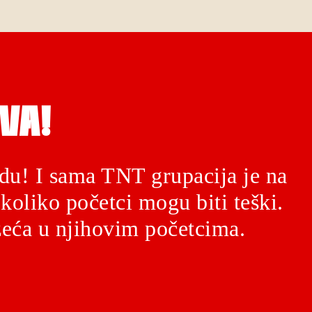
VA!
du! I sama TNT grupacija je na
koliko početci mogu biti teški.
eća u njihovim početcima.