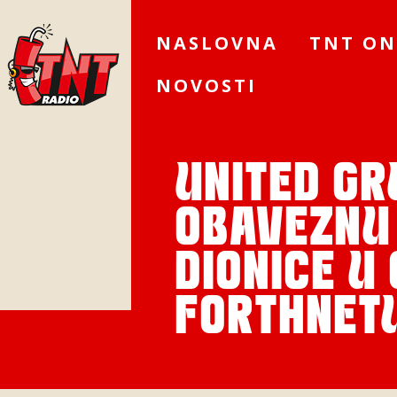
NASLOVNA
TNT ON
NOVOSTI
UNITED G
OBAVEZNU
DIONICE U
FORTHNET