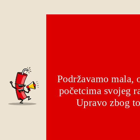
Podržavamo mala, o
početcima svojeg ra
Upravo zbog to