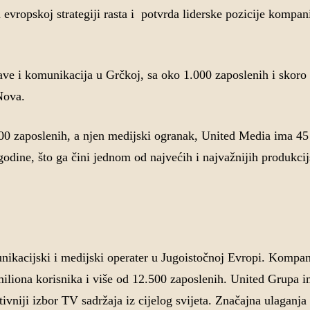
evropskoj strategiji rasta i potvrda liderske pozicije kompan
ave i komunikacija u Grčkoj, sa oko 1.000 zaposlenih i skoro
Nova.
00 zaposlenih, a njen medijski ogranak, United Media ima 45 
 godine, što ga čini jednom od najvećih i najvažnijih produkci
nikacijski i medijski operater u Jugoistočnoj Evropi. Kompan
iliona korisnika i više od 12.500 zaposlenih. United Grupa i
vniji izbor TV sadržaja iz cijelog svijeta. Značajna ulaganja 