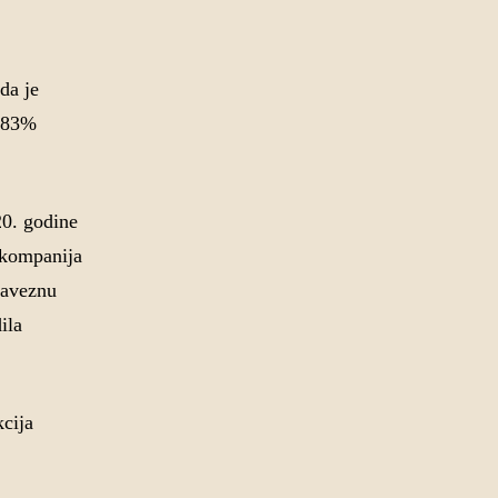
da je
6.83%
20. godine
 kompanija
baveznu
ila
cija