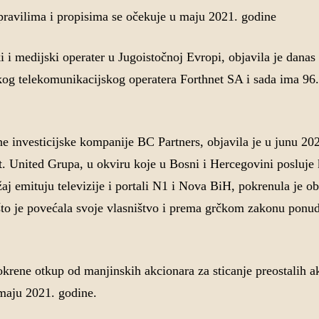
 pravilima i propisima se očekuje u maju 2021. godine
i medijski operater u Jugoistočnoj Evropi, objavila je danas 
kog telekomunikacijskog operatera Forthnet SA i sada ima 9
 investicijske kompanije BC Partners, objavila je u junu 20
t. United Grupa, u okviru koje u Bosni i Hercegovini posluje
žaj emituju televizije i portali N1 i Nova BiH, pokrenula je o
to je povećala svoje vlasništvo i prema grčkom zakonu ponud
rene otkup od manjinskih akcionara za sticanje preostalih ak
 maju 2021. godine.