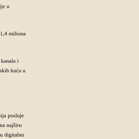
ije u
 1,4 miliona
kanala i
jskih kuća u
ija posluje
ma najširu
u digitalnu