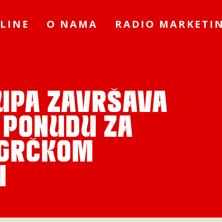
LINE
O NAMA
RADIO MARKETI
RUPA ZAVRŠAVA
 PONUDU ZA
 GRČKOM
U