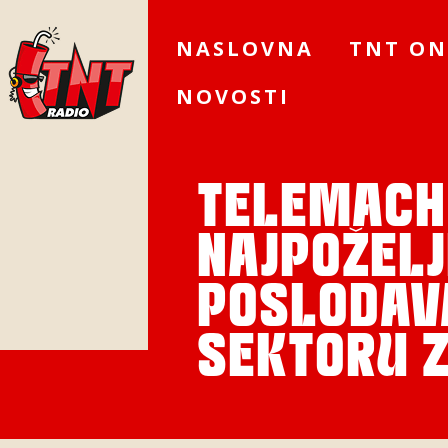
NASLOVNA
TNT ON
NOVOSTI
TELEMACH
NAJPOŽELJ
POSLODAVA
SEKTORU Z