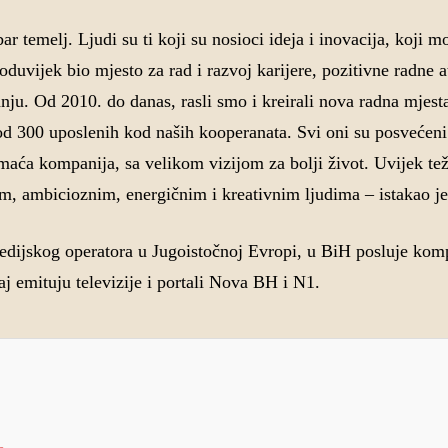
r temelj. Ljudi su ti koji su nosioci ideja i inovacija, koji m
oduvijek bio mjesto za rad i razvoj karijere, pozitivne radne 
ju. Od 2010. do danas, rasli smo i kreirali nova radna mjesta
od 300 uposlenih kod naših kooperanata. Svi oni su posvećeni
maća kompanija, sa velikom vizijom za bolji život. Uvijek te
m, ambicioznim, energičnim i kreativnim ljudima – istakao je
dijskog operatora u Jugoistočnoj Evropi, u BiH posluje kom
j emituju televizije i portali Nova BH i N1.