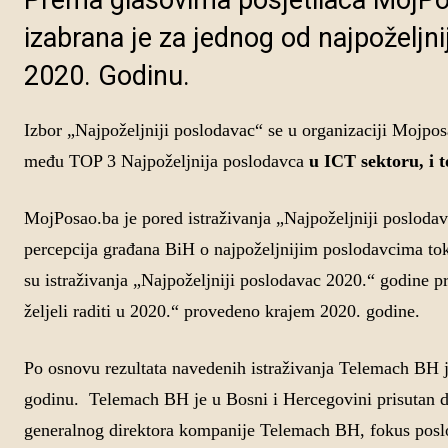
Prema glasovima posjetilaca MojP
izabrana je za jednog od najpoželjn
2020. Godinu.
Izbor „Najpoželjniji poslodavac“ se u organizaciji Mojpo
među TOP 3 Najpoželjnija poslodavca
u ICT sektoru, i t
MojPosao.ba je pored istraživanja „Najpoželjniji poslodav
percepcija građana BiH o najpoželjnijim poslodavcima toko
su istraživanja „Najpoželjniji poslodavac 2020.“ godine 
željeli raditi u 2020.“ provedeno krajem 2020. godine.
Po osnovu rezultata navedenih istraživanja Telemach BH j
godinu. Telemach BH je u Bosni i Hercegovini prisutan d
generalnog direktora kompanije Telemach BH, fokus posl