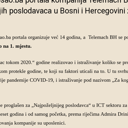
osao.ba portala kompanija Telemach 
ijih poslodavaca u Bosni i Hercegovini
sao.ba portala organizuje već 14 godina, a Telemach BH se p
o na 1. mjestu.
ac tokom 2020.“ godine realizovao i istraživanje koliko se pr
m protekle godine, te koji su faktori uticali na to. U tu svr
prije pandemije COVID-19, i istraživanje pod nazivom „Za kog
e proglašen za „Najpoželjnijeg poslodavca“ u ICT sektoru za
eset godina i od samog početka, prema riječima Admira Drin
ovanja kompanije su uposlenici.