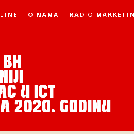
LINE
O NAMA
RADIO MARKETI
 BH
NIJI
C U ICT
A 2020. GODINU