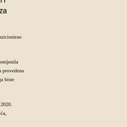
BH
 za
ozicionirao
omijenila
hu provedena
a biste
 2020.
ića,