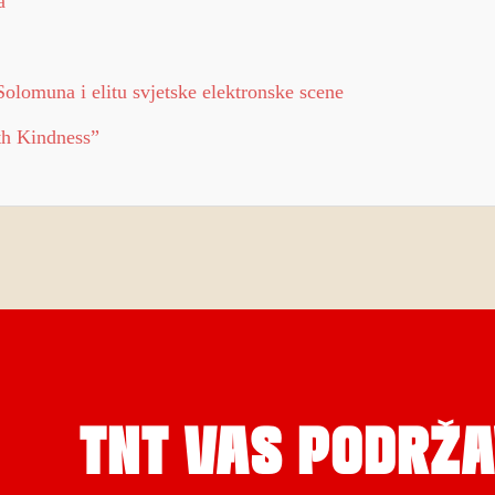
a
olomuna i elitu svjetske elektronske scene
th Kindness”
TNT VAS PODRŽA