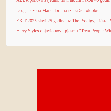
ABBA ponovo zajedno, novi album nakon 40 godin
Druga sezona Mandaloriana izlazi 30. oktobra
EXIT 2025 slavi 25 godina uz The Prodigy, Tiësta, S
Harry Styles objavio novu pjesmu ”Treat People Wi