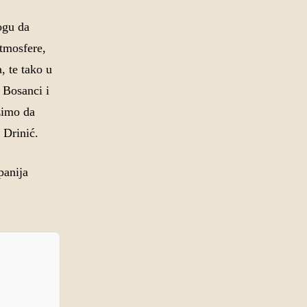
ogu da
atmosfere,
, te tako u
 Bosanci i
žimo da
 Drinić.
panija