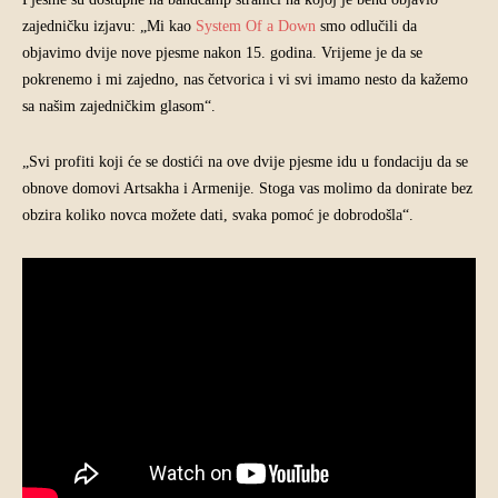
zajedničku izjavu: „Mi kao
System Of a Down
smo odlučili da
objavimo dvije nove pjesme nakon 15. godina. Vrijeme je da se
pokrenemo i mi zajedno, nas četvorica i vi svi imamo nesto da kažemo
sa našim zajedničkim glasom“.
„Svi profiti koji će se dostići na ove dvije pjesme idu u fondaciju da se
obnove domovi Artsakha i Armenije. Stoga vas molimo da donirate bez
obzira koliko novca možete dati, svaka pomoć je dobrodošla“.