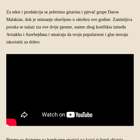
Za tekst i produkciju se pobrinuo gitarista i pjevač grupe Daron
Malakian, dok je snimanje obavljeno u oktobru ove godine. Zanimljiva
poruka se nalazi iza ove dvije pjesme, naime zbog konflikta između
Artsakha i Azerbejđana i smatraju da svoju popularnost i glas moraju
iskoristiti za dobro.
Pjesme su dostupne na bandcamp stranici na kojoj je bend objavio