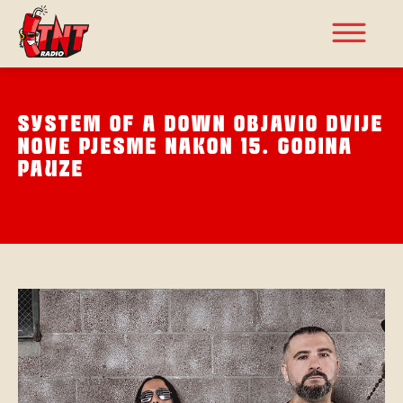
SYSTEM OF A DOWN OBJAVIO DVIJE
NOVE PJESME NAKON 15. GODINA
PAUZE