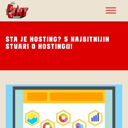
ŠTA JE HOSTING? 5 NAJBITNIJIH
STVARI O HOSTINGU!