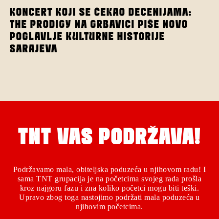
KONCERT KOJI SE ČEKAO DECENIJAMA:
THE PRODIGY NA GRBAVICI PIŠE NOVO
POGLAVLJE KULTURNE HISTORIJE
SARAJEVA
TNT VAS PODRŽAVA!
Podržavamo mala, obiteljska poduzeća u njihovom radu! I
sama TNT grupacija je na početcima svojeg rada prošla
kroz najgoru fazu i zna koliko početci mogu biti teški.
Upravo zbog toga nastojimo podržati mala poduzeća u
njihovim početcima.