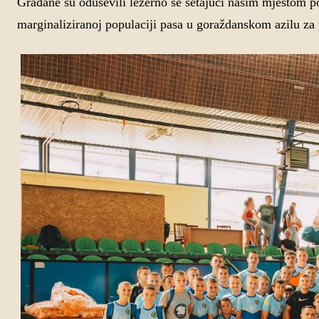
Građane su oduševili ležerno se šetajući našim mjestom 
marginaliziranoj populaciji pasa u goraždanskom azilu za 