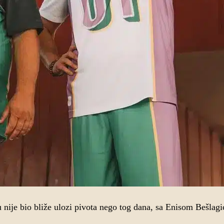
 nije bio bliže ulozi pivota nego tog dana, sa Enisom Bešlagi