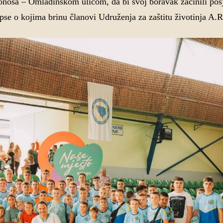
ponosa – Omladinskom ulicom, da bi svoj boravak začinili po
pse o kojima brinu članovi Udruženja za zaštitu životinja A.R