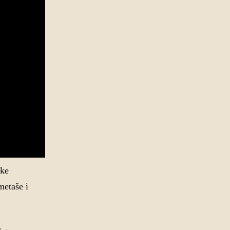
ske
metaše i