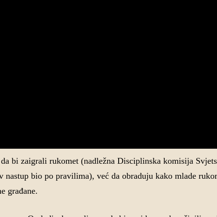
a bi zaigrali rukomet (nadležna Disciplinska komisija Svjet
ov nastup bio po pravilima), već da obraduju kako mlade ruko
ne građane.