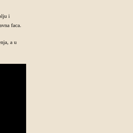
lju i
avna faca.
nja, a u