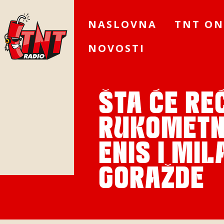
NASLOVNA
TNT ON
NOVOSTI
ŠTA ĆE RE
RUKOMETN
ENIS I MIL
GORAŽDE