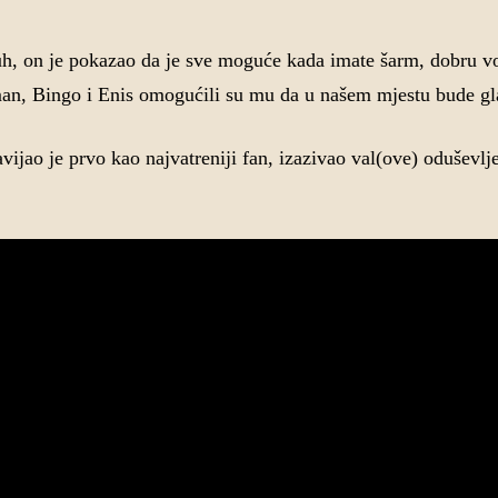
duh, on je pokazao da je sve moguće kada imate šarm, dobru vo
lman, Bingo i Enis omogućili su mu da u našem mjestu bude gl
jao je prvo kao najvatreniji fan, izazivao val(ove) oduševlje