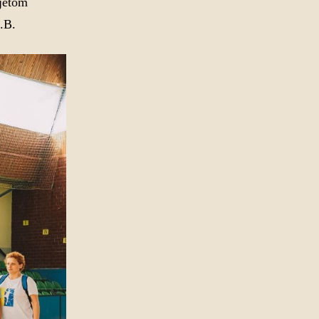
sjetom
.B.