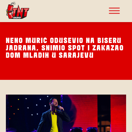
NENO MURIĆ ODUŠEVIO NA BISERU
JADRANA, SNIMIO SPOT I ZAKAZAO
DOM MLADIH U SARAJEVU