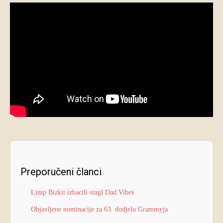
Preporučeni članci
Limp Bizkit izbacili singl Dad Vibes
Objavljene nominacije za 63. dodjelu Grammyja