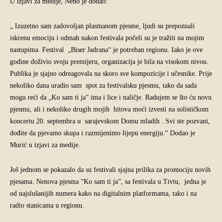
U izjavi za medije, Neno je dodao:
„ Izuzetno sam zadovoljan plasmanom pjesme, ljudi su prepoznali
iskrenu emociju i odmah nakon festivala počeli su je tražiti na mojim
nastupima. Festival „Biser Jadrana“ je potreban regionu. Iako je ove
godine doživio svoju premijeru, organizacija je bila na visokom nivou.
Publika je sjajno odreagovala na skoro sve kompozicije i učesnike. Prije
nekoliko dana uradio sam spot za festivalsku pjesmu, tako da sada
mogu reći da „Ko sam ti ja“ ima i lice i naličje. Radujem se što ću novu
pjesmu, ali i nekoliko drugih mojih hitova moći izvesti na solističkom
koncertu 20. septembra u sarajevskom Domu mladih . Svi ste pozvani,
dođite da pjevamo skupa i razmijenimo lijepu energiju.“ Dodao je
Murić u izjavi za medije.
Još jednom se pokazalo da su festivali sjajna prilika za promociju novih
pjesama. Nenova pjesma “Ko sam ti ja”, sa festivala u Tivtu, jedna je
od najslušanijih numera kako na digitalnim platformama, tako i na
radio stanicama u regionu.