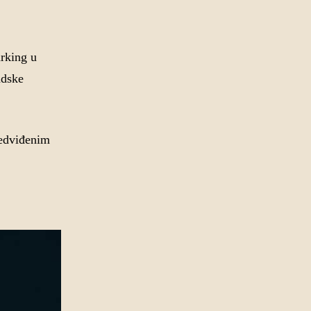
arking u
adske
redviđenim