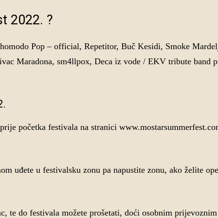
t 2022. ?
Psihomodo Pop – official, Repetitor, Buč Kesidi, Smoke Mardel
vac Maradona, sm4llpox, Deca iz vode / EKV tribute band pr
2.
 prije početka festivala na stranici www.mostarsummerfest.co
nom uđete u festivalsku zonu pa napustite zonu, ako želite op
c, te do festivala možete prošetati, doći osobnim prijevozni