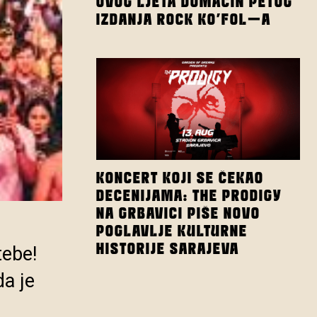
OVOG LJETA DOMAĆIN PETOG
IZDANJA ROCK KO’FOL-A
KONCERT KOJI SE ČEKAO
DECENIJAMA: THE PRODIGY
NA GRBAVICI PIŠE NOVO
POGLAVLJE KULTURNE
HISTORIJE SARAJEVA
tebe!
da je