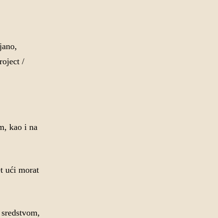
jano,
oject /
m, kao i na
et ući morat
m sredstvom,