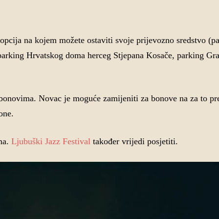
opcija na kojem možete ostaviti svoje prijevozno sredstvo (p
, parking Hrvatskog doma herceg Stjepana Kosače, parking Gr
m bonovima. Novac je moguće zamijeniti za bonove na za to p
one.
ma.
Ljubuški Jazz Festival
također vrijedi posjetiti.