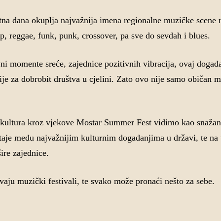
jetna dana okuplja najvažnija imena regionalne muzičke scene r
rap, reggae, funk, punk, crossover, pa sve do sevdah i blues.
 momente sreće, zajednice pozitivnih vibracija, ovaj događa
ije za dobrobit društva u cjelini. Zato ovo nije samo običan 
 kultura kroz vjekove Mostar Summer Fest vidimo kao snažan 
je među najvažnijim kulturnim događanjima u državi, te na t
šire zajednice.
aju muzički festivali, te svako može pronaći nešto za sebe.