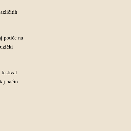
azličitih
j potiče na
muzički
festival
aj način