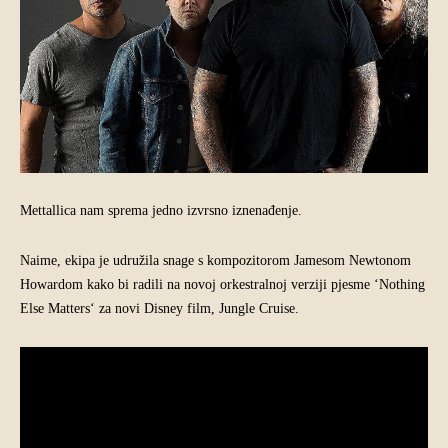
Mettallica nam sprema jedno izvrsno iznenađenje.
Naime, ekipa je udružila snage s kompozitorom Jamesom Newtonom
Howardom kako bi radili na novoj orkestralnoj verziji pjesme ‘Nothing
Else Matters‘ za novi Disney film, Jungle Cruise.