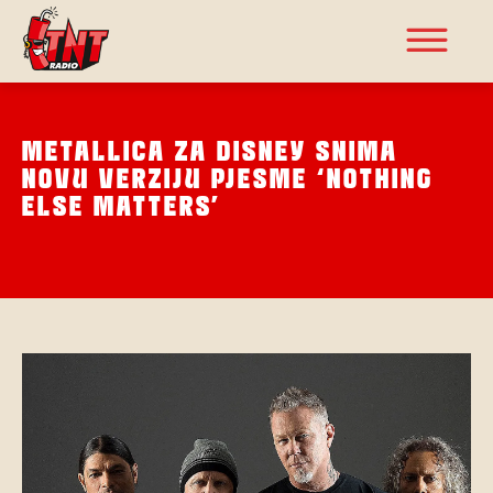
METALLICA ZA DISNEY SNIMA
NOVU VERZIJU PJESME ‘NOTHING
ELSE MATTERS’