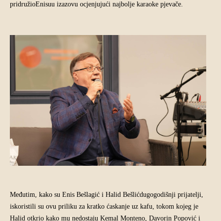
pridružioEnisuu izazovu ocjenjujući najbolje karaoke pjevače.
Međutim, kako su Enis Bešlagić i Halid Bešlićdugogodišnji prijatelji,
iskoristili su ovu priliku za kratko ćaskanje uz kafu, tokom kojeg je
Halid otkrio kako mu nedostaju Kemal Monteno, Davorin Popović i