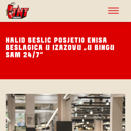
HALID BEŠLIĆ POSJETIO ENISA
BEŠLAGIĆA U IZAZOVU „U BINGU
SAM 24/7“