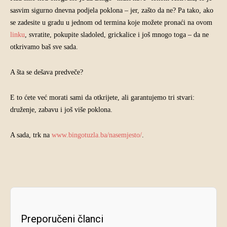
sasvim sigurno dnevna podjela poklona – jer, zašto da ne? Pa tako, ako
se zadesite u gradu u jednom od termina koje možete pronaći na ovom
linku
, svratite, pokupite sladoled, grickalice i još mnogo toga – da ne
otkrivamo baš sve sada.
A šta se dešava predveče?
E to ćete već morati sami da otkrijete, ali garantujemo tri stvari:
druženje, zabavu i još više poklona.
A sada, trk na
www.bingotuzla.ba/nasemjesto/
.
Preporučeni članci