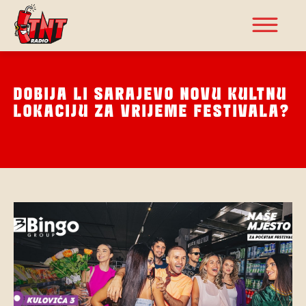
DOBIJA LI SARAJEVO NOVU KULTNU
LOKACIJU ZA VRIJEME FESTIVALA?