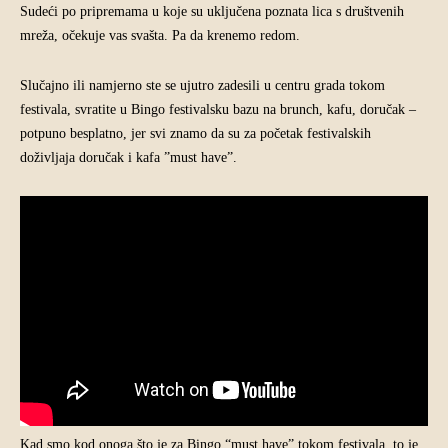
Sudeći po pripremama u koje su uključena poznata lica s društvenih
mreža, očekuje vas svašta. Pa da krenemo redom.
Slučajno ili namjerno ste se ujutro zadesili u centru grada tokom
festivala, svratite u Bingo festivalsku bazu na brunch, kafu, doručak –
potpuno besplatno, jer svi znamo da su za početak festivalskih
doživljaja doručak i kafa ”must have”.
Kad smo kod onoga što je za Bingo “must have” tokom festivala, to je