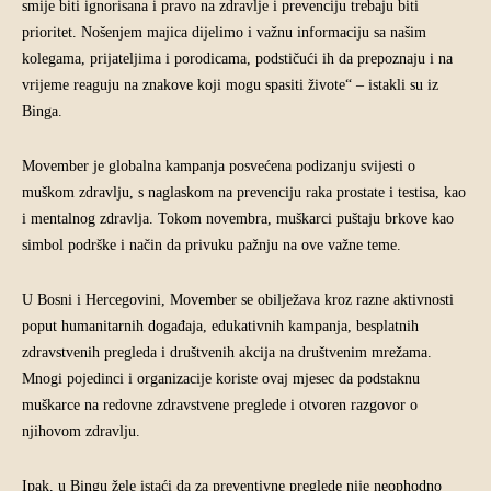
smije biti ignorisana i pravo na zdravlje i prevenciju trebaju biti
prioritet. Nošenjem majica dijelimo i važnu informaciju sa našim
kolegama, prijateljima i porodicama, podstičući ih da prepoznaju i na
vrijeme reaguju na znakove koji mogu spasiti živote“ – istakli su iz
Binga.
Movember je globalna kampanja posvećena podizanju svijesti o
muškom zdravlju, s naglaskom na prevenciju raka prostate i testisa, kao
i mentalnog zdravlja. Tokom novembra, muškarci puštaju brkove kao
simbol podrške i način da privuku pažnju na ove važne teme.
U Bosni i Hercegovini, Movember se obilježava kroz razne aktivnosti
poput humanitarnih događaja, edukativnih kampanja, besplatnih
zdravstvenih pregleda i društvenih akcija na društvenim mrežama.
Mnogi pojedinci i organizacije koriste ovaj mjesec da podstaknu
muškarce na redovne zdravstvene preglede i otvoren razgovor o
njihovom zdravlju.
Ipak, u Bingu žele istaći da za preventivne preglede nije neophodno