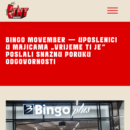
BINGO MOVEMBER – UPOSLENICI
U MAJICAMA „VRIJEME TI JE“
POSLALI SNAŽNU PORUKU
ODGOVORNOSTI