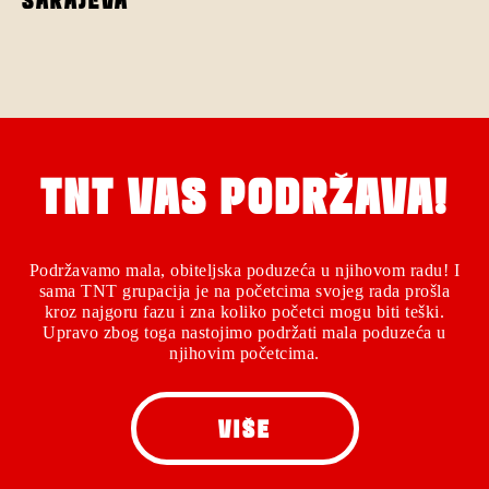
SARAJEVA
TNT VAS PODRŽAVA!
Podržavamo mala, obiteljska poduzeća u njihovom radu! I
sama TNT grupacija je na početcima svojeg rada prošla
kroz najgoru fazu i zna koliko početci mogu biti teški.
Upravo zbog toga nastojimo podržati mala poduzeća u
njihovim početcima.
VIŠE