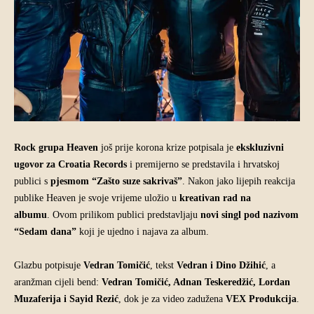
Rock grupa Heaven
još prije korona krize potpisala je
ekskluzivni
ugovor za Croatia Records
i premijerno se predstavila i hrvatskoj
publici s
pjesmom “Zašto suze sakrivaš”
. Nakon jako lijepih reakcija
publike Heaven je svoje vrijeme uložio u
kreativan rad na
albumu
. Ovom prilikom publici predstavljaju
novi singl pod nazivom
“Sedam dana”
koji je ujedno i najava za album.
Glazbu potpisuje
Vedran Tomičić
, tekst
Vedran i Dino Džihić
, a
aranžman cijeli bend:
Vedran Tomičić, Adnan Teskeredžić, Lordan
Muzaferija i Sayid Rezić
, dok je za video zadužena
VEX Produkcija
.