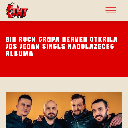
BIH ROCK GRUPA HEAVEN OTKRILA
JOŠ JEDAN SINGLS NADOLAZEĆEG
ALBUMA