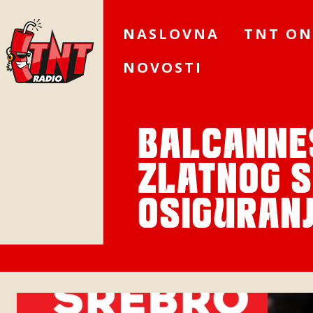
NASLOVNA
TNT ON
NOVOSTI
BALCANNE
ZLATNOG S
OSIGURANJ