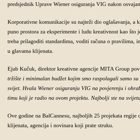
predsjednik Uprave Wiener osiguranja VIG nakon osvajan
Korporativne komunikacije su najteži dio oglašavanja, a k
puno prostora za eksperimente i ludu kreativnost kao što j
treba prilagoditi standardima, voditi računa o pravilima, im
u glavama klijenata.
Ejub Kučuk, direktor kreativne agencije MITA Group pov
tržište i minimalan budžet kojim smo raspolagali samo su 
svijet. Hvala Wiener osiguranju VIG na povjerenju i ohr
timu koji je radio na ovom projektu. Najbolji ste na svij
Ove godine na BalCannesu, najboljih 25 projekata regije od
klijenata, agencija i novinara koji prate struku.