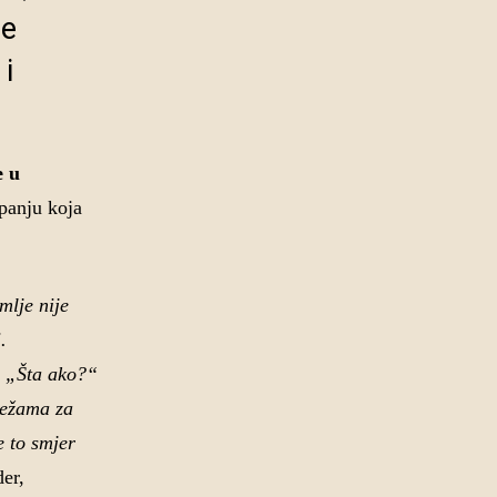
re
 i
e u
anju koja
mlje nije
.
a „Šta ako?“
režama za
e to smjer
er,