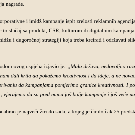
ja nagrade.
orporativne i imidž kampanje ispit zrelosti reklamnih agenci
e to slučaj sa produkt, CSR, kulturom ili digitalnim kampanja
idžu i dugoročnoj strategiji koja treba kreirati i održavati sl
odom ovog uspjeha izjavio je
: „Mala država, nedovoljno raz
nam dali krila da pokažemo kreativnost i da ideje, a ne nova
abrivanju da kampanjama pomjerimo granice kreativnosti. I p
etu, vjerujemo da su pred nama još bolje kampanje i još veće n
abrao je najveći žiri do sada, a kojeg je činilo čak 25 preds