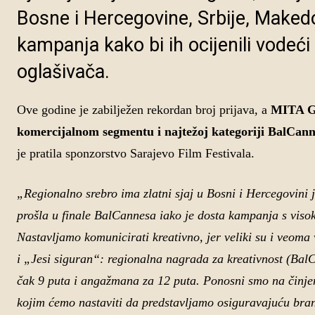
Bosne i Hercegovine, Srbije, Makedo
kampanja kako bi ih ocijenili vodeći
oglašivača.
Ove godine je zabilježen rekordan broj prijava, a
MITA Gr
komercijalnom segmentu i najtežoj kategoriji BalCann
je pratila sponzorstvo Sarajevo Film Festivala.
„Regionalno srebro ima zlatni sjaj u Bosni i Hercegovini
prošla u finale BalCannesa iako je dosta kampanja s viso
Nastavljamo komunicirati kreativno, jer veliki su i veom
i „Jesi siguran“: regionalna nagrada za kreativnost (Bal
čak 9 puta i angažmana za 12 puta. Ponosni smo na činjen
kojim ćemo nastaviti da predstavljamo osiguravajuću bran