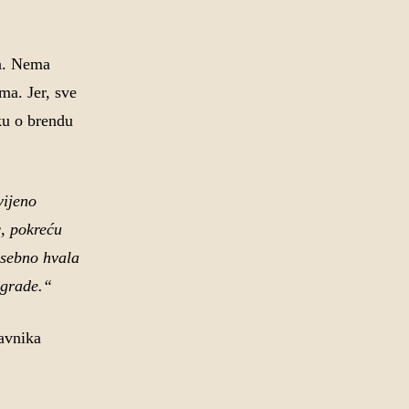
ja. Nema
ma. Jer, sve
iku o brendu
vijeno
c, pokreću
osebno hvala
agrade.“
tavnika