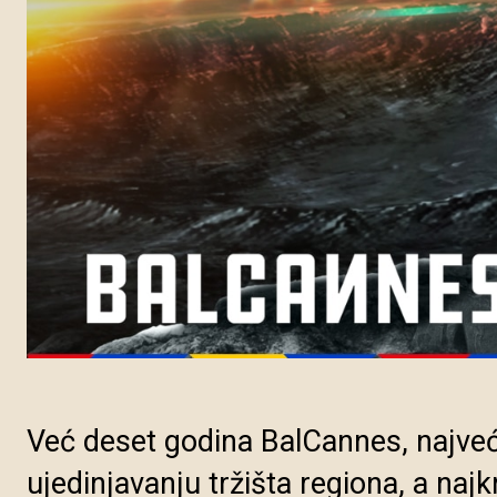
Već deset godina BalCannes, najveće
ujedinjavanju tržišta regiona, a najk