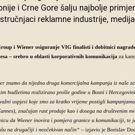
nije i Crne Gore šalju najbolje primje
 stručnjaci reklamne industrije, medija
oup i Wiener osiguranje VIG finalisti i dobitnici nagrad
esa – srebro u oblasti korporativnih komunikacija
za kamp
 jer znamo da nijedna druga komercijalna kampanja iz naše ze
kim budžetima realizirano prošle godine u Bosni i Hercegovini
a važni uspjesi koje smo za kratko vrijeme postigli kampanjam
Cannes), značajan rast prodaje kao i dosega na društvenim m
icu da Wiener inovira i pomjera granice u komunikaciji, te j
šu na drugačiji i neočekivan način“
– izjavio je Borislav Dod