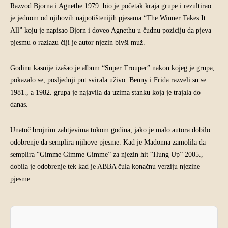
Razvod Bjorna i Agnethe 1979. bio je početak kraja grupe i rezultirao
je jednom od njihovih najpotištenijih pjesama “The Winner Takes It
All” koju je napisao Bjorn i doveo Agnethu u čudnu poziciju da pjeva
pjesmu o razlazu čiji je autor njezin bivši muž.
Godinu kasnije izašao je album “Super Trouper” nakon kojeg je grupa,
pokazalo se, posljednji put svirala uživo. Benny i Frida razveli su se
1981., a 1982. grupa je najavila da uzima stanku koja je trajala do
danas.
Unatoč brojnim zahtjevima tokom godina, jako je malo autora dobilo
odobrenje da semplira njihove pjesme. Kad je Madonna zamolila da
semplira “Gimme Gimme Gimme” za njezin hit “Hung Up” 2005.,
dobila je odobrenje tek kad je ABBA čula konačnu verziju njezine
pjesme.