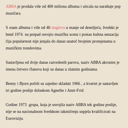
ABBA
je prodala više od 400 miliona albuma i uticala na naraštaje pop
muzičara.
S osam albuma i više od 40
singlova
u manje od desetljeća, švedski je
bend 1974. na prepad osvojio muzičku scenu i postao kultna senzacija
čija popularnost nije jenjala do danas unatoč brojnim promjenama u
muzičkim trendovima.
Sastavljena od dvije danas razvedenih parova, naziv ABBA akronim je
imena četvero članova koji su danas u zlatnim godinama.
Benny i Bjorn počeli su zajedno skladati 1966., a kvartet je sastavljen
tri godine poslije dolaskom Agnethe i Anni-Frid.
Godine 1973. grupa, koja je usvojila naziv ABBA tek godinu poslije,
nije se na nacionalnom švedskom takmičenju uspjela kvalificirati na
Euroviziju.