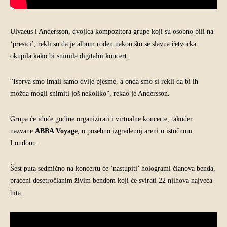
Ulvaeus i Andersson, dvojica kompozitora grupe koji su osobno bili na
‘presici’, rekli su da je album rođen nakon što se slavna četvorka
okupila kako bi snimila digitalni koncert.
“Isprva smo imali samo dvije pjesme, a onda smo si rekli da bi ih
možda mogli snimiti još nekoliko”, rekao je Andersson.
Grupa će iduće godine organizirati i virtualne koncerte, također
nazvane
ABBA Voyage
, u posebno izgrađenoj areni u istočnom
Londonu.
Šest puta sedmično na koncertu će ‘nastupiti’ hologrami članova benda,
praćeni desetročlanim živim bendom koji će svirati 22 njihova najveća
hita.