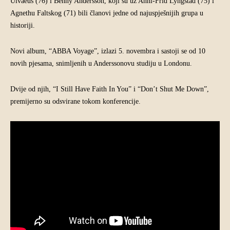
Ulvaeus (76) i Benny Andersson, koji su uz Anni-Frid Lyngstad (75) i
Agnethu Faltskog (71) bili članovi jedne od najuspješnijih grupa u
historiji.
Novi album, “ABBA Voyage”, izlazi 5. novembra i sastoji se od 10
novih pjesama, snimljenih u Anderssonovu studiju u Londonu.
Dvije od njih, “I Still Have Faith In You” i “Don’t Shut Me Down”,
premijerno su odsvirane tokom konferencije.